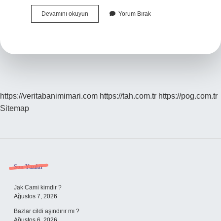
E-
Devamını okuyun
Yorum Bırak
Fatura
Zorunluluğu
Kaç
Tl
https://veritabanimimari.com
https://tah.com.tr
https://pog.com.tr
Sitemap
Sidebar
Son Yazılar
Jak Cami kimdir ?
Ağustos 7, 2026
Bazlar cildi aşındırır mı ?
Ağustos 6, 2026