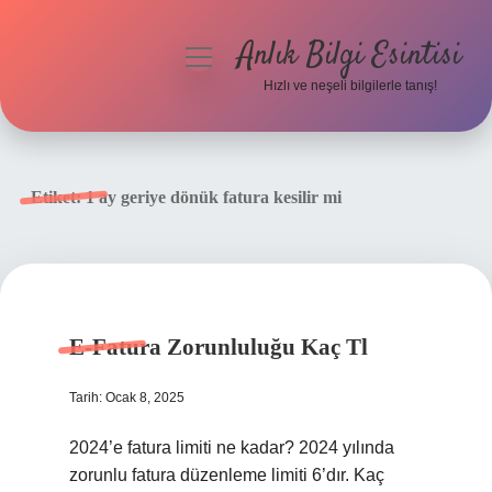
Anlık Bilgi Esintisi
menüyü
aç
Hızlı ve neşeli bilgilerle tanış!
Anasayfa
Gizlilik Politikası
Etiket:
1 ay geriye dönük fatura kesilir mi
Yasal Uyarı
Hakkımızda
E-Fatura Zorunluluğu Kaç Tl
Tarih: Ocak 8, 2025
2024’e fatura limiti ne kadar? 2024 yılında
zorunlu fatura düzenleme limiti 6’dır. Kaç