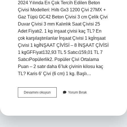
2024 Yılında En Çok Tercih Edilen Beton
Çivisi Modelleri: Hıltı Gx3 1200 Çivi 27MX +
Gaz Tüpü GC42 Beton Çivisi 3 cm Çelik Çivi
Duvar Çivisi 3 mm Kalınlık Saat Çivisi 25
Adet Fiyatı2. 1 kg inşaat çivisi kaç TL? En
çok karşılaştırılanlar İnşaat Çivisi 1 kgİnşaat
Çivisi 1 kgİNŞAAT ÇİVİSİ – 8 İNŞAAT ÇİVİSİ
1 kgGFFiyat132,93 TL 5 Satıcı159,01 TL 7
SatıcıPopülerlik2. Popüler Çivi Ortalama
Puan – 2 satır daha 6’luk çivinin kilosu kaç
TL? Karis 6′ Çivi (6 cm) 1 kg. Başlı…
8
Devamını okuyun
Yorum Bırak
Lik
Beton
Çivisi
Ne
Kadar