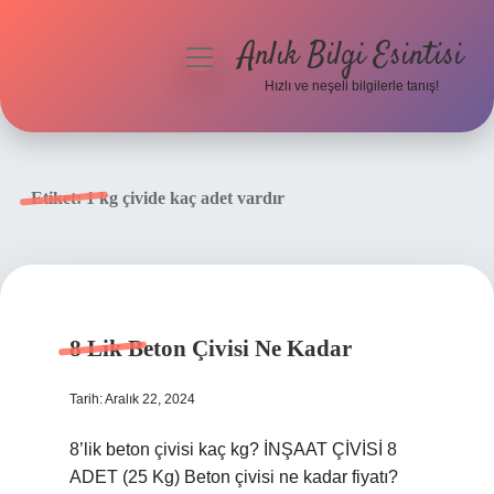
Anlık Bilgi Esintisi
menüyü
aç
Hızlı ve neşeli bilgilerle tanış!
Anasayfa
Gizlilik Politikası
Etiket:
1 kg çivide kaç adet vardır
Yasal Uyarı
Hakkımızda
8 Lik Beton Çivisi Ne Kadar
Tarih: Aralık 22, 2024
8’lik beton çivisi kaç kg? İNŞAAT ÇİVİSİ 8
ADET (25 Kg) Beton çivisi ne kadar fiyatı?