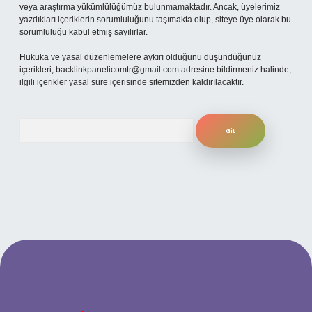
veya araştırma yükümlülüğümüz bulunmamaktadır. Ancak, üyelerimiz
yazdıkları içeriklerin sorumluluğunu taşımakta olup, siteye üye olarak bu
sorumluluğu kabul etmiş sayılırlar.
Hukuka ve yasal düzenlemelere aykırı olduğunu düşündüğünüz
içerikleri,
backlinkpanelicomtr@gmail.com
adresine bildirmeniz halinde,
ilgili içerikler yasal süre içerisinde sitemizden kaldırılacaktır.
Arama
ilbet yeni giriş adresi