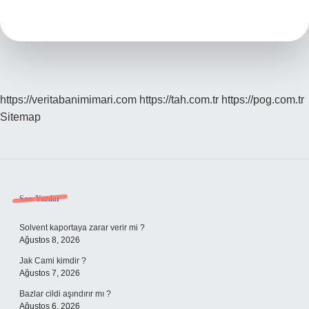
Öldüren
Kaç
Yıl
Ceza
Alır
https://veritabanimimari.com
https://tah.com.tr
https://pog.com.tr
Sitemap
Sidebar
Son Yazılar
Solvent kaportaya zarar verir mi ?
Ağustos 8, 2026
Jak Cami kimdir ?
Ağustos 7, 2026
Bazlar cildi aşındırır mı ?
Ağustos 6, 2026