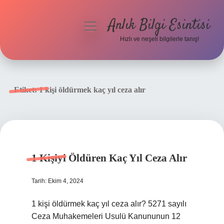
Anlık Bilgi Esintisi
menüyü
aç
Hızlı ve neşeli bilgilerle tanış!
Anasayfa
Gizlilik Politikası
Etiket:
1 kişi öldürmek kaç yıl ceza alır
Yasal Uyarı
Hakkımızda
1 Kişiyi Öldüren Kaç Yıl Ceza Alır
Tarih: Ekim 4, 2024
1 kişi öldürmek kaç yıl ceza alır? 5271 sayılı
Ceza Muhakemeleri Usulü Kanununun 12