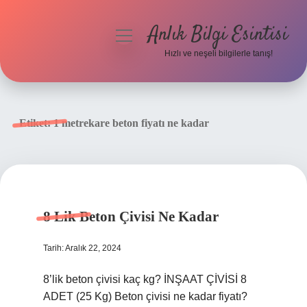
Anlık Bilgi Esintisi
menüyü
aç
Hızlı ve neşeli bilgilerle tanış!
Anasayfa
Gizlilik Politikası
Etiket:
1 metrekare beton fiyatı ne kadar
Yasal Uyarı
Hakkımızda
8 Lik Beton Çivisi Ne Kadar
Tarih: Aralık 22, 2024
8’lik beton çivisi kaç kg? İNŞAAT ÇİVİSİ 8
ADET (25 Kg) Beton çivisi ne kadar fiyatı?