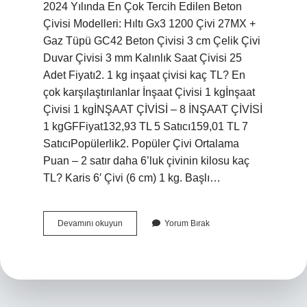
2024 Yılında En Çok Tercih Edilen Beton
Çivisi Modelleri: Hıltı Gx3 1200 Çivi 27MX +
Gaz Tüpü GC42 Beton Çivisi 3 cm Çelik Çivi
Duvar Çivisi 3 mm Kalınlık Saat Çivisi 25
Adet Fiyatı2. 1 kg inşaat çivisi kaç TL? En
çok karşılaştırılanlar İnşaat Çivisi 1 kgİnşaat
Çivisi 1 kgİNŞAAT ÇİVİSİ – 8 İNŞAAT ÇİVİSİ
1 kgGFFiyat132,93 TL 5 Satıcı159,01 TL 7
SatıcıPopülerlik2. Popüler Çivi Ortalama
Puan – 2 satır daha 6’luk çivinin kilosu kaç
TL? Karis 6′ Çivi (6 cm) 1 kg. Başlı…
8
Devamını okuyun
Yorum Bırak
Lik
Beton
Çivisi
Ne
Kadar