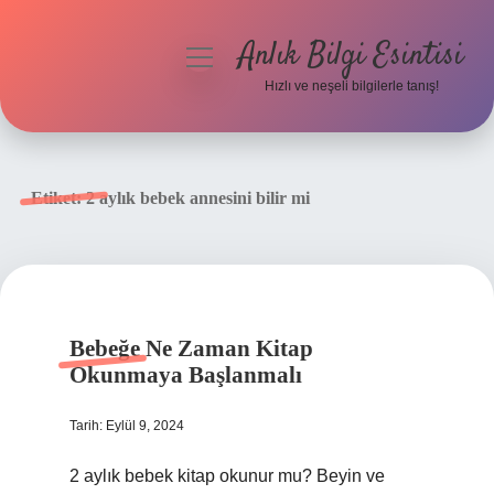
Anlık Bilgi Esintisi
menüyü
aç
Hızlı ve neşeli bilgilerle tanış!
Anasayfa
Gizlilik Politikası
Etiket:
2 aylık bebek annesini bilir mi
Yasal Uyarı
Hakkımızda
Bebeğe Ne Zaman Kitap
Okunmaya Başlanmalı
Tarih: Eylül 9, 2024
2 aylık bebek kitap okunur mu? Beyin ve