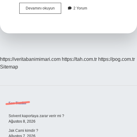
Bebeğe
Devamını okuyun
2 Yorum
Ne
Zaman
Kitap
Okunmaya
Başlanmalı
https://veritabanimimari.com
https://tah.com.tr
https://pog.com.tr
Sitemap
Sidebar
Son Yazılar
Solvent kaportaya zarar verir mi ?
Ağustos 8, 2026
Jak Cami kimdir ?
Ağustos 7, 2026