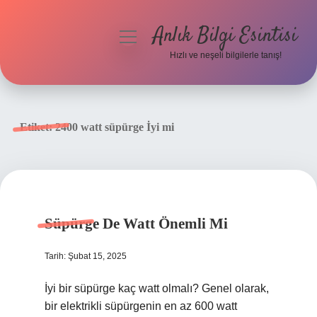
Anlık Bilgi Esintisi
menüyü
aç
Hızlı ve neşeli bilgilerle tanış!
Anasayfa
Gizlilik Politikası
Etiket:
2400 watt süpürge İyi mi
Yasal Uyarı
Hakkımızda
Süpürge De Watt Önemli Mi
Tarih: Şubat 15, 2025
İyi bir süpürge kaç watt olmalı? Genel olarak,
bir elektrikli süpürgenin en az 600 watt