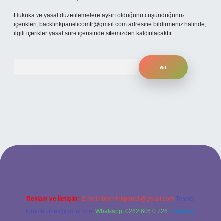
Hukuka ve yasal düzenlemelere aykırı olduğunu düşündüğünüz
içerikleri,
backlinkpanelicomtr@gmail.com
adresine bildirmeniz halinde,
ilgili içerikler yasal süre içerisinde sitemizden kaldırılacaktır.
Arama
i giriş adresi
Reklam ve İletişim:
E-mail:
backlinkpaneli@gmail.com
Teams:
forumhizmeti@gmail.com
Whatsapp: 0262 606 0 726
Telegram: