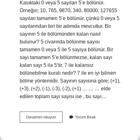
Kasıktaki 0 ​​veya 5 sayıları 5’e bölünür.
Örneğin; 10, 765, 9870, 340, 80000, 127655
sayıları tamamen 5’e bölünür, çünkü 0 veya 5
sayılarından biri bir adımda mevcuttur. Bir
sayının 5 ile bölümünden kalan nasıl
bulunur? 5 civarında bölünme sayısı
tamamen 0 veya 5 ile 5 sayıya bölünür. Bir
sayı tamamen 5’e bölünmezse, kalan sayı
kalan sayı 5 ila 5’tir. 7 ile kalansız
bölünebilme kuralı nedir? 7 ile en iyi bilinen
bölme yöntemidir. Sayının sayısına göre; (+1),
(+3), (+2), (-1), (-3), (-2), (+1) … … … elde
edilen toplam sayı sayısı ise , bu sayı…
5
Devamını okuyun
Yorum Bırak
Ile
Kalansız
Bölünebilme
Kuralı