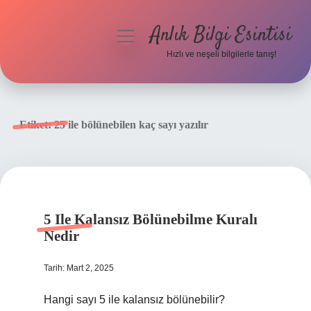
Anlık Bilgi Esintisi
menüyü
aç
Hızlı ve neşeli bilgilerle tanış!
Anasayfa
Gizlilik Politikası
Etiket:
25 ile bölünebilen kaç sayı yazılır
Yasal Uyarı
Hakkımızda
5 Ile Kalansız Bölünebilme Kuralı
Nedir
Tarih: Mart 2, 2025
Hangi sayı 5 ile kalansız bölünebilir?