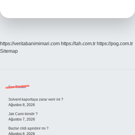
Dönem
Kaç
Gün
https://veritabanimimari.com
https://tah.com.tr
https://pog.com.tr
Sitemap
Sidebar
Son Yazılar
Solvent kaportaya zarar verir mi ?
Ağustos 8, 2026
Jak Cami kimdir ?
Ağustos 7, 2026
Bazlar cildi aşındırır mı ?
Ağustos 6, 2026