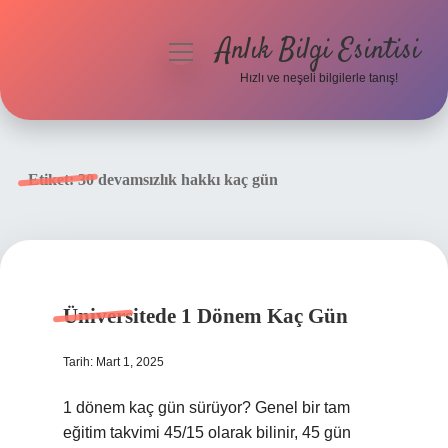
Anlık Bilgi Esintisi
menüyü
aç
Hızlı ve neşeli bilgilerle tanış!
Anasayfa
Gizlilik Politikası
Etiket:
30 devamsızlık hakkı kaç gün
Yasal Uyarı
Hakkımızda
Üniversitede 1 Dönem Kaç Gün
Tarih: Mart 1, 2025
1 dönem kaç gün sürüyor? Genel bir tam
eğitim takvimi 45/15 olarak bilinir, 45 gün