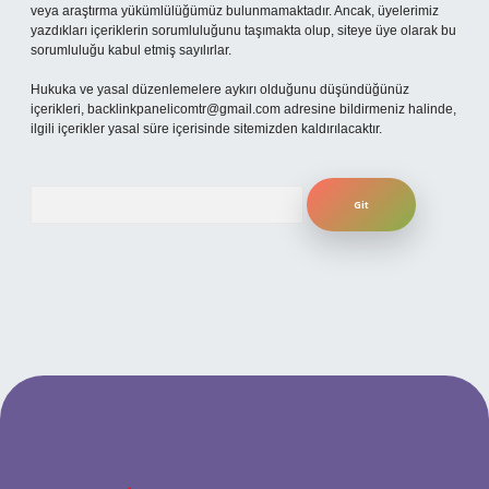
veya araştırma yükümlülüğümüz bulunmamaktadır. Ancak, üyelerimiz
yazdıkları içeriklerin sorumluluğunu taşımakta olup, siteye üye olarak bu
sorumluluğu kabul etmiş sayılırlar.
Hukuka ve yasal düzenlemelere aykırı olduğunu düşündüğünüz
içerikleri,
backlinkpanelicomtr@gmail.com
adresine bildirmeniz halinde,
ilgili içerikler yasal süre içerisinde sitemizden kaldırılacaktır.
Arama
ilbet yeni giriş adresi