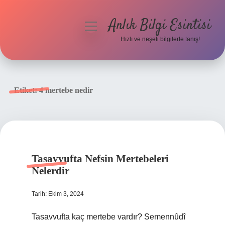
Anlık Bilgi Esintisi
menüyü
aç
Hızlı ve neşeli bilgilerle tanış!
Anasayfa
Gizlilik Politikası
Etiket:
4 mertebe nedir
Yasal Uyarı
Hakkımızda
Tasavvufta Nefsin Mertebeleri
Nelerdir
Tarih: Ekim 3, 2024
Tasavvufta kaç mertebe vardır? Semennûdî