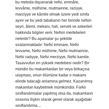
bu metoda dayanarak nefsi, emmâre,
levvâme, mülhime, mutmainne, raziyye,
marziyye ve kâmile olmak üzere yedi sınıfa
ayırır ve bu yedi tabakanın her birinde nefsin
seyri, âlemi, mekanı, hali, serveti ve askerleri
hakkında bilgiler verir. Nefsin mertebeleri
nelerdir? Bu aşamalar şu şekilde
sıralanmaktadır: Nefsi emmare, Nefsi
levvame, Nefsi mülhime, Nefsi mutmainne,
Nefsi radıyye, Nefsi merziyye, Nefsi kamile.
Tasavvufun en yüksek mertebesi nedir? Bir
müridin bu makamlardan bir veya birkaçına
ulaşması, onun ölümüne kadar o makamı
elinde tutacağı anlamına gelmez. Kazanılmış
makamları kaybetmek mümkündür. Farklı
sınıflandırmalar yapılmış olsa da, makamların
sırasına ilişkin olarak genel olarak aşağıdaki
sınıflandırma…