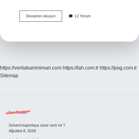
Tasavvufta
Devamını okuyun
12 Yorum
Nefsin
Mertebeleri
Nelerdir
https://veritabanimimari.com
https://tah.com.tr
https://pog.com.tr
Sitemap
Sidebar
Son Yazılar
Solvent kaportaya zarar verir mi ?
Ağustos 8, 2026