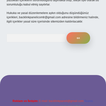
yazdıkları içeriklerin sorumluluğunu taşımakta olup, siteye üye olarak bu
sorumluluğu kabul etmiş sayılırlar.
Hukuka ve yasal düzenlemelere aykırı olduğunu düşündüğünüz
içerikleri,
backlinkpanelicomtr@gmail.com
adresine bildirmeniz halinde,
ilgili içerikler yasal süre içerisinde sitemizden kaldırılacaktır.
Arama
ilbet yeni giriş adresi
Reklam ve İletişim:
E-mail:
backlinkpaneli@gmail.com
Teams: