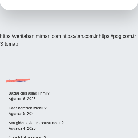
Bölünebilme
Kuralı
Nedir
https://veritabanimimari.com
https://tah.com.tr
https://pog.com.tr
Sitemap
Sidebar
Son Yazılar
Bazlar cildi aşındırır mı ?
Ağustos 6, 2026
Kaos nereden izlenir ?
Ağustos 5, 2026
Ava giden avlanır konusu nedir ?
Ağustos 4, 2026
1 harfli kelime var mı ?