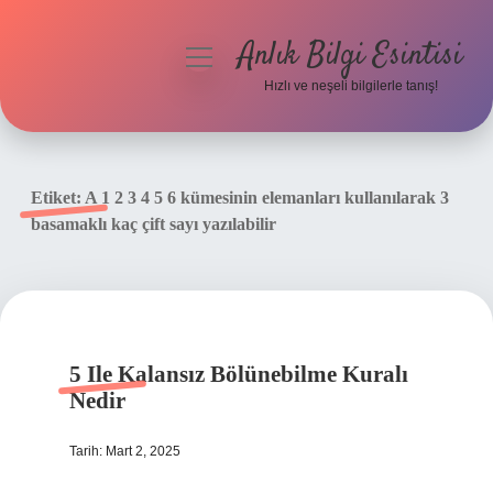
Anlık Bilgi Esintisi
menüyü
aç
Hızlı ve neşeli bilgilerle tanış!
Anasayfa
Gizlilik Politikası
Etiket:
A 1 2 3 4 5 6 kümesinin elemanları kullanılarak 3
basamaklı kaç çift sayı yazılabilir
Yasal Uyarı
Hakkımızda
5 Ile Kalansız Bölünebilme Kuralı
Nedir
Tarih: Mart 2, 2025