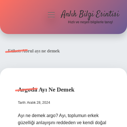
Anlık Bilgi Esintisi
menüyü
aç
Hızlı ve neşeli bilgilerle tanış!
Anasayfa
Gizlilik Politikası
Etiket:
Abrul ayı ne demek
Yasal Uyarı
Hakkımızda
Argoda Ayı Ne Demek
Tarih: Aralık 28, 2024
Ayı ne demek argo? Ayı, toplumun erkek
güzelliği anlayışını reddeden ve kendi doğal