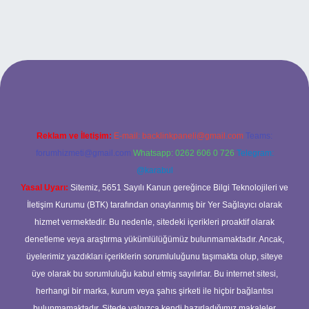
lbet yeni giriş adresi
Reklam ve İletişim:
E-mail:
backlinkpaneli@gmail.com
Teams:
forumhizmeti@gmail.com
Whatsapp: 0262 606 0 726
Telegram:
@karabul
Yasal Uyarı:
Sitemiz, 5651 Sayılı Kanun gereğince Bilgi Teknolojileri ve
İletişim Kurumu (BTK) tarafından onaylanmış bir Yer Sağlayıcı olarak
hizmet vermektedir. Bu nedenle, sitedeki içerikleri proaktif olarak
denetleme veya araştırma yükümlülüğümüz bulunmamaktadır. Ancak,
üyelerimiz yazdıkları içeriklerin sorumluluğunu taşımakta olup, siteye
üye olarak bu sorumluluğu kabul etmiş sayılırlar. Bu internet sitesi,
herhangi bir marka, kurum veya şahıs şirketi ile hiçbir bağlantısı
bulunmamaktadır. Sitede yalnızca kendi hazırladığımız makaleler