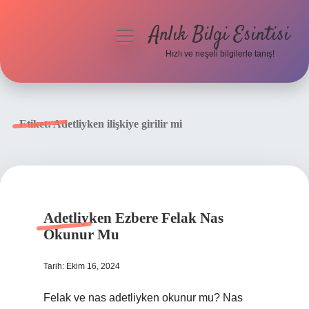
Anlık Bilgi Esintisi
menüyü
aç
Hızlı ve neşeli bilgilerle tanış!
Anasayfa
Gizlilik Politikası
Etiket:
Adetliyken ilişkiye girilir mi
Yasal Uyarı
Hakkımızda
Adetliyken Ezbere Felak Nas
Okunur Mu
Tarih: Ekim 16, 2024
Felak ve nas adetliyken okunur mu? Nas