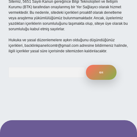
Sitemiz, 5651 Sayılı Kanun gereğince Bilgi Teknolojileri ve İletişim
Kurumu (BTK) tarafından onaylanmış bir Yer Sağlayıcı olarak hizmet
vermektedir. Bu nedenle, sitedeki içerikleri proaktif olarak denetleme
veya araştırma yükümlülüğümüz bulunmamaktadır. Ancak, üyelerimiz
yazdıkları içeriklerin sorumluluğunu taşımakta olup, siteye üye olarak bu
sorumluluğu kabul etmiş sayılırlar.
Hukuka ve yasal düzenlemelere aykırı olduğunu düşündüğünüz
içerikleri,
backlinkpanelicomtr@gmail.com
adresine bildirmeniz halinde,
ilgili içerikler yasal süre içerisinde sitemizden kaldırılacaktır.
Arama
ilbet yeni giriş adresi