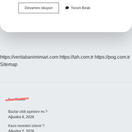
Adetliyken
Devamını okuyun
Yorum Bırak
Ezbere
Felak
Nas
Okunur
Mu
https://veritabanimimari.com
https://tah.com.tr
https://pog.com.tr
Sitemap
Sidebar
Son Yazılar
Bazlar cildi aşındırır mı ?
Ağustos 6, 2026
Kaos nereden izlenir ?
Ağustos 5, 2026