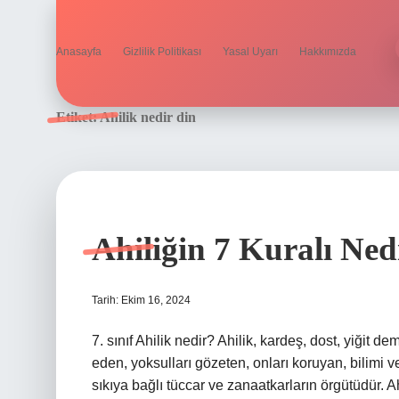
Anasayfa
Gizlilik Politikası
Yasal Uyarı
Hakkımızda
Etiket:
Ahilik nedir din
Ahiliğin 7 Kuralı Ned
Tarih: Ekim 16, 2024
7. sınıf Ahilik nedir? Ahilik, kardeş, dost, yiğit de
eden, yoksulları gözeten, onları koruyan, bilimi v
sıkıya bağlı tüccar ve zanaatkarların örgütüdür. 