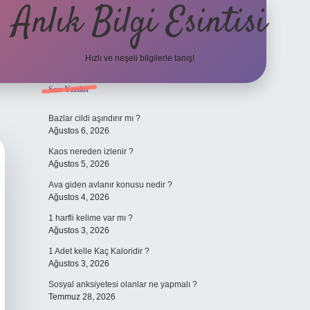
Anlık Bilgi Esintisi
Hızlı ve neşeli bilgilerle tanış!
Sidebar
Son Yazılar
ilbet yeni giriş adresi
Bazlar cildi aşındırır mı ?
Ağustos 6, 2026
Kaos nereden izlenir ?
Ağustos 5, 2026
Ava giden avlanır konusu nedir ?
Ağustos 4, 2026
1 harfli kelime var mı ?
Ağustos 3, 2026
1 Adet kelle Kaç Kaloridir ?
Ağustos 3, 2026
Sosyal anksiyetesi olanlar ne yapmalı ?
Temmuz 28, 2026