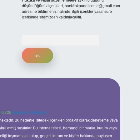
Hukuka ve yasal düzenlemelere aykırı olduğunu
düşündüğünüz içerikleri,
backlinkpanelicomtr@gmail.com
adresine bildirmeniz halinde, ilgili içerikler yasal süre
içerisinde sitemizden kaldırılacaktır.
Arama
 0 726
Telegram: @karabul
ektedir. Bu nedenle, sitedeki içerikleri proaktif olarak denetleme veya
 etmiş sayılırlar. Bu internet sitesi, herhangi bir marka, kurum veya
niteliği taşımamakta olup, gerçek kurum ve kişiler hakkında paylaşım