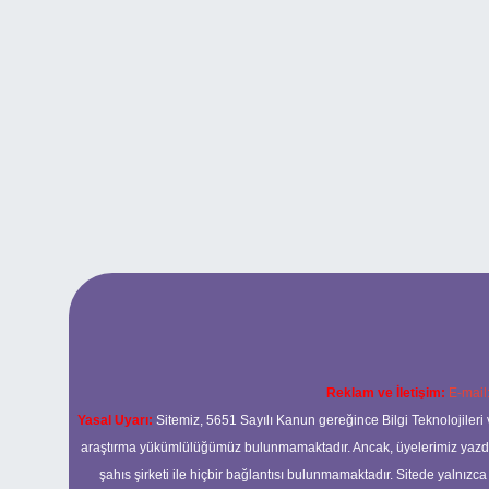
Reklam ve İletişim:
E-mail
Yasal Uyarı:
Sitemiz, 5651 Sayılı Kanun gereğince Bilgi Teknolojileri 
araştırma yükümlülüğümüz bulunmamaktadır. Ancak, üyelerimiz yazdıkla
şahıs şirketi ile hiçbir bağlantısı bulunmamaktadır. Sitede yalnızc