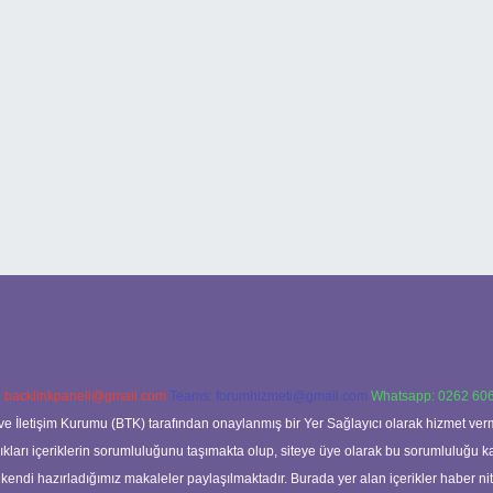
:
backlinkpaneli@gmail.com
Teams:
forumhizmeti@gmail.com
Whatsapp: 0262 606
ve İletişim Kurumu (BTK) tarafından onaylanmış bir Yer Sağlayıcı olarak hizmet verm
rı içeriklerin sorumluluğunu taşımakta olup, siteye üye olarak bu sorumluluğu kabul
a kendi hazırladığımız makaleler paylaşılmaktadır. Burada yer alan içerikler haber 