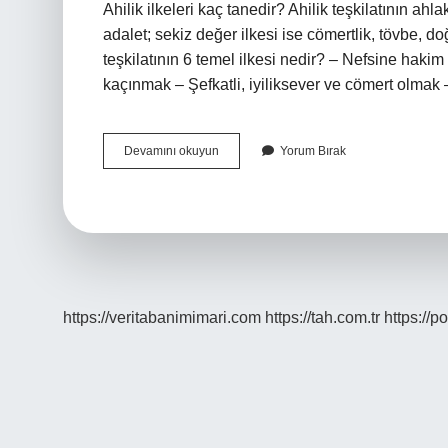
Ahilik ilkeleri kaç tanedir? Ahilik teşkilatının ahlak
adalet; sekiz değer ilkesi ise cömertlik, tövbe, doğ
teşkilatının 6 temel ilkesi nedir? – Nefsine haki
kaçınmak – Şefkatli, iyiliksever ve cömert olmak
Ahiliğin
Devamını okuyun
Yorum Bırak
7
Kuralı
Nedir
https://veritabanimimari.com
https://tah.com.tr
https://p