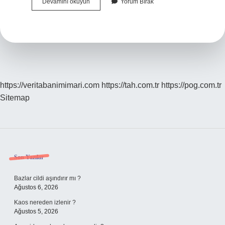
Ahtapot
Devamını okuyun
Yorum Bırak
Yemek
Sağlıklı
Mıdır
https://veritabanimimari.com
https://tah.com.tr
https://pog.com.tr
Sitemap
Sidebar
Son Yazılar
Bazlar cildi aşındırır mı ?
Ağustos 6, 2026
Kaos nereden izlenir ?
Ağustos 5, 2026