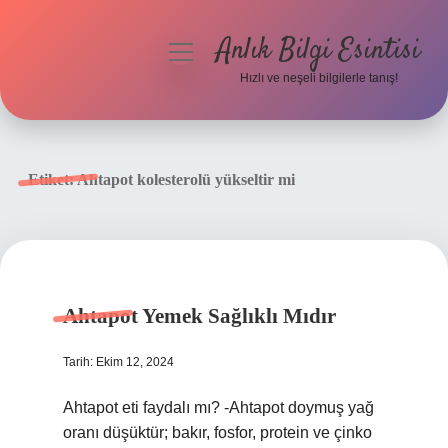
Anlık Bilgi Esintisi
menüyü
aç
Hızlı ve neşeli bilgilerle tanış!
Anasayfa
Gizlilik Politikası
Etiket:
Ahtapot kolesterolü yükseltir mi
Yasal Uyarı
Hakkımızda
Ahtapot Yemek Sağlıklı Mıdır
Tarih: Ekim 12, 2024
Ahtapot eti faydalı mı? -Ahtapot doymuş yağ
oranı düşüktür; bakır, fosfor, protein ve çinko