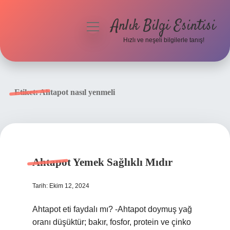
Anlık Bilgi Esintisi
menüyü
aç
Hızlı ve neşeli bilgilerle tanış!
Anasayfa
Gizlilik Politikası
Etiket:
Ahtapot nasıl yenmeli
Yasal Uyarı
Hakkımızda
Ahtapot Yemek Sağlıklı Mıdır
Tarih: Ekim 12, 2024
Ahtapot eti faydalı mı? -Ahtapot doymuş yağ
oranı düşüktür; bakır, fosfor, protein ve çinko