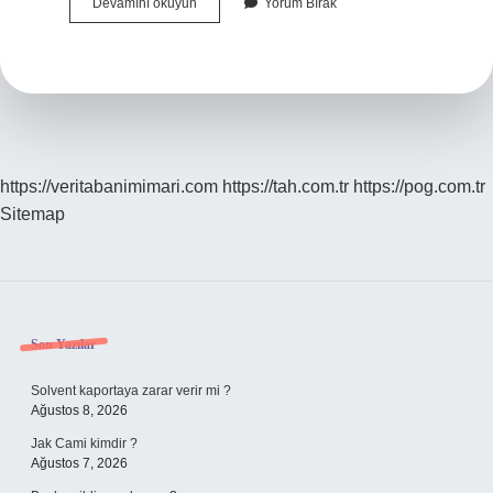
Ahtapot
Devamını okuyun
Yorum Bırak
Yemek
Sağlıklı
Mıdır
https://veritabanimimari.com
https://tah.com.tr
https://pog.com.tr
Sitemap
Sidebar
Son Yazılar
Solvent kaportaya zarar verir mi ?
Ağustos 8, 2026
Jak Cami kimdir ?
Ağustos 7, 2026