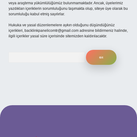
veya araştırma yükümlülüğümüz bulunmamaktadır. Ancak, üyelerimiz
yazdıkları içeriklerin sorumluluğunu taşımakta olup, siteye üye olarak bu
sorumluluğu kabul etmiş sayılırlar.
Hukuka ve yasal düzenlemelere aykırı olduğunu düşündüğünüz
içerikleri,
backlinkpanelicomtr@gmail.com
adresine bildirmeniz halinde,
ilgili içerikler yasal süre içerisinde sitemizden kaldırılacaktır.
Arama
ilbet yeni giriş adresi