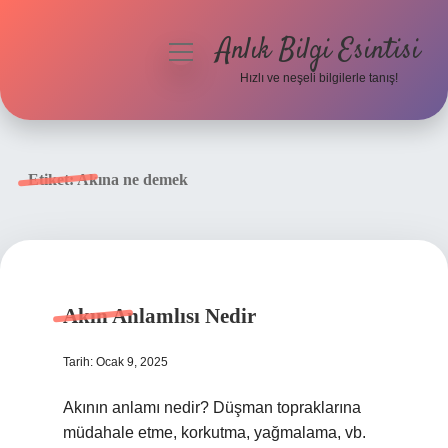
Anlık Bilgi Esintisi
menüyü
aç
Hızlı ve neşeli bilgilerle tanış!
Anasayfa
Gizlilik Politikası
Etiket:
Akına ne demek
Yasal Uyarı
Hakkımızda
Akın Anlamlısı Nedir
Tarih: Ocak 9, 2025
Akının anlamı nedir? Düşman topraklarına
müdahale etme, korkutma, yağmalama, vb.