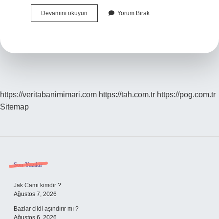
Makalede
Devamını okuyun
Yorum Bırak
Araştırma
Soruları
Nedir
https://veritabanimimari.com
https://tah.com.tr
https://pog.com.tr
Sitemap
Sidebar
Son Yazılar
Jak Cami kimdir ?
Ağustos 7, 2026
Bazlar cildi aşındırır mı ?
Ağustos 6, 2026