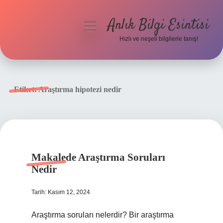
Anlık Bilgi Esintisi
menüyü
aç
Hızlı ve neşeli bilgilerle tanış!
Anasayfa
Gizlilik Politikası
Etiket:
Araştırma hipotezi nedir
Yasal Uyarı
Hakkımızda
Makalede Araştırma Soruları
Nedir
Tarih: Kasım 12, 2024
Araştırma soruları nelerdir? Bir araştırma