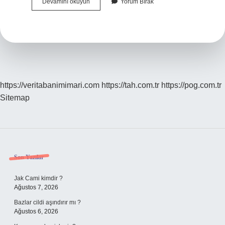
Ayın
Devamını okuyun
Yorum Bırak
Yönü
Değişir
Mi
https://veritabanimimari.com
https://tah.com.tr
https://pog.com.tr
Sitemap
Sidebar
Son Yazılar
Jak Cami kimdir ?
Ağustos 7, 2026
Bazlar cildi aşındırır mı ?
Ağustos 6, 2026