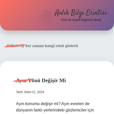
Anlık Bilgi Esintisi
menüyü
aç
Hızlı ve neşeli bilgilerle tanış!
Anasayfa
Gizlilik Politikası
Etiket:
Ay her zaman hangi yönü gösterir
Yasal Uyarı
Hakkımızda
Ayın Yönü Değişir Mi
Tarih: Ekim 21, 2024
Ayın konumu değişir mi? Ayın evreleri de
dünyanın farklı yerlerindeki gözlemciler için