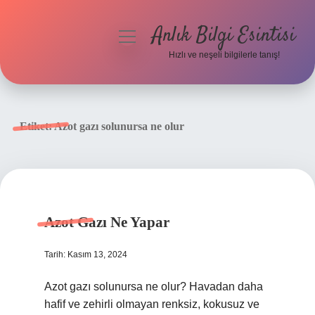
Anlık Bilgi Esintisi
menüyü
aç
Hızlı ve neşeli bilgilerle tanış!
Anasayfa
Gizlilik Politikası
Etiket:
Azot gazı solunursa ne olur
Yasal Uyarı
Hakkımızda
Azot Gazı Ne Yapar
Tarih: Kasım 13, 2024
Azot gazı solunursa ne olur? Havadan daha
hafif ve zehirli olmayan renksiz, kokusuz ve