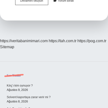
Azot
Devamını okuyun
Yorum Bırak
Gazı
Ne
Yapar
https://veritabanimimari.com
https://tah.com.tr
https://pog.com.tr
Sitemap
Sidebar
Son Yazılar
Kılıç’ı kim oynuyor ?
Ağustos 9, 2026
Solvent kaportaya zarar verir mi ?
Ağustos 8, 2026