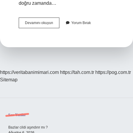
doğru zamanda…
Üzüm
Devamını okuyun
Yorum Bırak
Bağına
Gübre
Ne
Zaman
Atılır
https://veritabanimimari.com
https://tah.com.tr
https://pog.com.tr
Sitemap
Sidebar
Son Yazılar
Bazlar cildi aşındırır mı ?
Ağustos 6, 2026