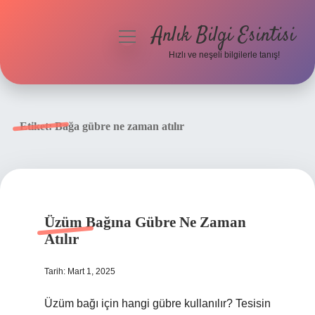
Anlık Bilgi Esintisi
menüyü
aç
Hızlı ve neşeli bilgilerle tanış!
Anasayfa
Gizlilik Politikası
Etiket:
Bağa gübre ne zaman atılır
Yasal Uyarı
Hakkımızda
Üzüm Bağına Gübre Ne Zaman
Atılır
Tarih: Mart 1, 2025
Üzüm bağı için hangi gübre kullanılır? Tesisin