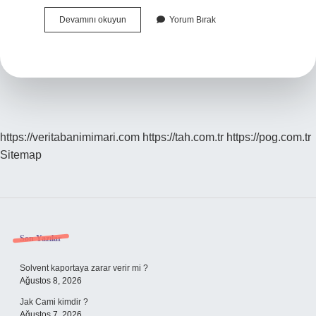
Sıvı
Devamını okuyun
Yorum Bırak
Basınç
Ne
Ile
Ölçülür
https://veritabanimimari.com
https://tah.com.tr
https://pog.com.tr
Sitemap
Sidebar
Son Yazılar
Solvent kaportaya zarar verir mi ?
Ağustos 8, 2026
Jak Cami kimdir ?
Ağustos 7, 2026