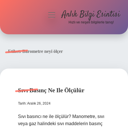
Anlık Bilgi Esintisi
menüyü
aç
Hızlı ve neşeli bilgilerle tanış!
Anasayfa
Gizlilik Politikası
Etiket:
Barometre neyi ölçer
Yasal Uyarı
Hakkımızda
Sıvı Basınç Ne Ile Ölçülür
Tarih: Aralık 26, 2024
Sıvı basıncı ne ile ölçülür? Manometre, sıvı
veya gaz halindeki sıvı maddelerin basınç