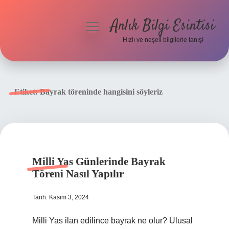
Anlık Bilgi Esintisi
menüyü
aç
Hızlı ve neşeli bilgilerle tanış!
Anasayfa
Gizlilik Politikası
Etiket:
Bayrak töreninde hangisini söyleriz
Yasal Uyarı
Hakkımızda
Milli Yas Günlerinde Bayrak
Töreni Nasıl Yapılır
Tarih: Kasım 3, 2024
Milli Yas ilan edilince bayrak ne olur? Ulusal