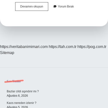
Milli
Devamını okuyun
Yorum Bırak
Yas
Günlerinde
Bayrak
Töreni
Nasıl
Yapılır
https://veritabanimimari.com
https://tah.com.tr
https://pog.com.tr
Sitemap
Sidebar
Son Yazılar
Bazlar cildi aşındırır mı ?
Ağustos 6, 2026
Kaos nereden izlenir ?
Ağustos 5, 2026