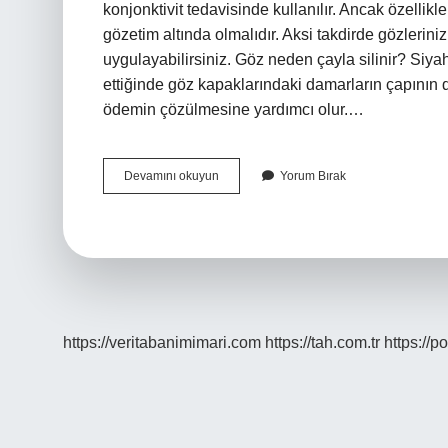
konjonktivit tedavisinde kullanılır. Ancak özellik
gözetim altında olmalıdır. Aksi takdirde gözlerini
uygulayabilirsiniz. Göz neden çayla silinir? Siy
ettiğinde göz kapaklarındaki damarların çapının da
ödemin çözülmesine yardımcı olur.…
Bebeklerin
Devamını okuyun
Yorum Bırak
Gözü
Çayla
Silinir
Mi
https://veritabanimimari.com
https://tah.com.tr
https://p