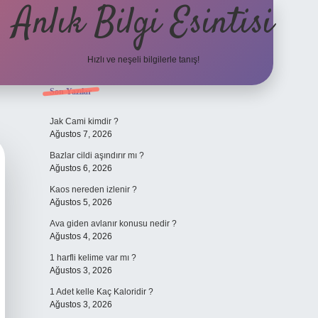
Anlık Bilgi Esintisi
Hızlı ve neşeli bilgilerle tanış!
Sidebar
Son Yazılar
ilbet yeni giriş adresi
Jak Cami kimdir ?
Ağustos 7, 2026
Bazlar cildi aşındırır mı ?
Ağustos 6, 2026
Kaos nereden izlenir ?
Ağustos 5, 2026
Ava giden avlanır konusu nedir ?
Ağustos 4, 2026
1 harfli kelime var mı ?
Ağustos 3, 2026
1 Adet kelle Kaç Kaloridir ?
Ağustos 3, 2026