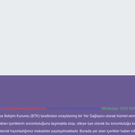
:
backlinkpaneli@gmail.com
Teams:
forumhizmeti@gmail.com
Whatsapp: 0262 606
ve İletişim Kurumu (BTK) tarafından onaylanmış bir Yer Sağlayıcı olarak hizmet verm
rı içeriklerin sorumluluğunu taşımakta olup, siteye üye olarak bu sorumluluğu kabul
a kendi hazırladığımız makaleler paylaşılmaktadır. Burada yer alan içerikler haber 