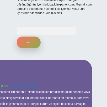
Hukuka ve yasal düzenlemelere aykırı olduğunu
düşündüğünüz içerikleri,
backlinkpanelicomtr@gmail.com
adresine bildirmeniz halinde, ilgili içerikler yasal süre
içerisinde sitemizden kaldırılacaktır.
Arama
 0 726
Telegram: @karabul
ektedir. Bu nedenle, sitedeki içerikleri proaktif olarak denetleme veya
 etmiş sayılırlar. Bu internet sitesi, herhangi bir marka, kurum veya
niteliği taşımamakta olup, gerçek kurum ve kişiler hakkında paylaşım