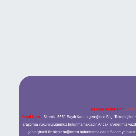
Reklam ve İletişim:
E-mail
Yasal Uyarı:
Sitemiz, 5651 Sayılı Kanun gereğince Bilgi Teknolojileri 
araştırma yükümlülüğümüz bulunmamaktadır. Ancak, üyelerimiz yazdıkla
şahıs şirketi ile hiçbir bağlantısı bulunmamaktadır. Sitede yalnızc