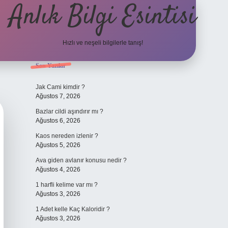
Anlık Bilgi Esintisi
Hızlı ve neşeli bilgilerle tanış!
Sidebar
Son Yazılar
ilbet yeni giriş adresi
Jak Cami kimdir ?
Ağustos 7, 2026
Bazlar cildi aşındırır mı ?
Ağustos 6, 2026
Kaos nereden izlenir ?
Ağustos 5, 2026
Ava giden avlanır konusu nedir ?
Ağustos 4, 2026
1 harfli kelime var mı ?
Ağustos 3, 2026
1 Adet kelle Kaç Kaloridir ?
Ağustos 3, 2026