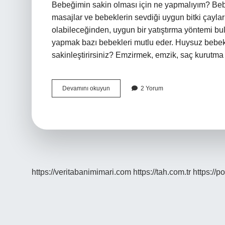
Bebeğimin sakin olması için ne yapmalıyım? Bebe
masajlar ve bebeklerin sevdiği uygun bitki çayları 
olabileceğinden, uygun bir yatıştırma yöntemi bul
yapmak bazı bebekleri mutlu eder. Huysuz bebekl
sakinleştirirsiniz? Emzirmek, emzik, saç kurutma
Bebekleri
Devamını okuyun
2 Yorum
Ne
Sakinleştirir
https://veritabanimimari.com
https://tah.com.tr
https://p