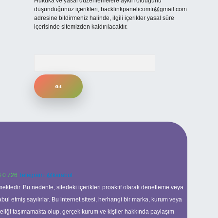
Hukuka ve yasal düzenlemelere aykırı olduğunu
düşündüğünüz içerikleri,
backlinkpanelicomtr@gmail.com
adresine bildirmeniz halinde, ilgili içerikler yasal süre
içerisinde sitemizden kaldırılacaktır.
Arama
 0 726
Telegram: @karabul
ektedir. Bu nedenle, sitedeki içerikleri proaktif olarak denetleme veya
 etmiş sayılırlar. Bu internet sitesi, herhangi bir marka, kurum veya
niteliği taşımamakta olup, gerçek kurum ve kişiler hakkında paylaşım