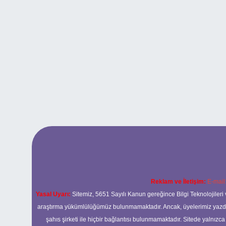
Reklam ve İletişim:
E-mail
Yasal Uyarı:
Sitemiz, 5651 Sayılı Kanun gereğince Bilgi Teknolojileri 
araştırma yükümlülüğümüz bulunmamaktadır. Ancak, üyelerimiz yazdıkla
şahıs şirketi ile hiçbir bağlantısı bulunmamaktadır. Sitede yalnızc