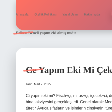
Anasayfa
Gizlilik Politikası
Yasal Uyarı
Hakkımızda
Etiket:
Bencil yapım eki almış mıdır
Ce Yapım Eki Mi Çek
Tarih: Mart 7, 2025
Ci yapım eki mi? Fisch+çı, miras+çı, içecek+ci,
bina takviyesini gerçekleştirdi. Genel olarak: Meck
türetir. Ayrıca sıfatların ve isimlerin cinsiyetini t