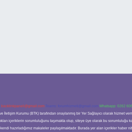
:
backlinkpaneli@gmail.com
Teams:
forumhizmeti@gmail.com
Whatsapp: 0262 606
ve İletişim Kurumu (BTK) tarafından onaylanmış bir Yer Sağlayıcı olarak hizmet verm
rı içeriklerin sorumluluğunu taşımakta olup, siteye üye olarak bu sorumluluğu kabul
a kendi hazırladığımız makaleler paylaşılmaktadır. Burada yer alan içerikler haber 