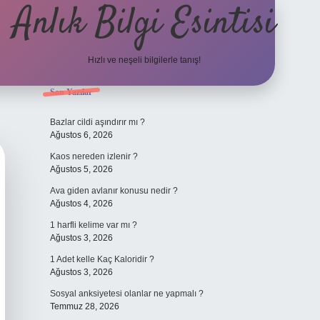
Anlık Bilgi Esintisi
Hızlı ve neşeli bilgilerle tanış!
Sidebar
Son Yazılar
ilbet yeni giriş adresi
Bazlar cildi aşındırır mı ?
Ağustos 6, 2026
Kaos nereden izlenir ?
Ağustos 5, 2026
Ava giden avlanır konusu nedir ?
Ağustos 4, 2026
1 harfli kelime var mı ?
Ağustos 3, 2026
1 Adet kelle Kaç Kaloridir ?
Ağustos 3, 2026
Sosyal anksiyetesi olanlar ne yapmalı ?
Temmuz 28, 2026