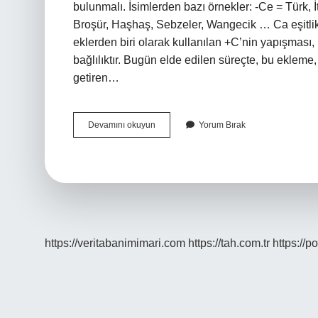
bulunmalı. İsimlerden bazı örnekler: -Ce = Türk
Broşür, Haşhaş, Sebzeler, Wangecik … Ca eşitli
eklerden biri olarak kullanılan +C’nin yapışması, i
bağlılıktır. Bugün elde edilen süreçte, bu ekleme
getiren…
Ce
Devamını okuyun
Yorum Bırak
Yapım
Eki
Mi
Çekim
Eki
Mi
https://veritabanimimari.com
https://tah.com.tr
https://p