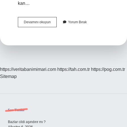
kan…
Bertaraf
Devamını okuyun
Yorum Bırak
Yöntemleri
Nelerdir
https://veritabanimimari.com
https://tah.com.tr
https://pog.com.tr
Sitemap
Sidebar
Son Yazılar
Bazlar cildi aşındırır mı ?