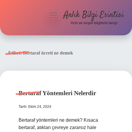
Anlık Bilgi Esintisi
menüyü
aç
Hızlı ve neşeli bilgilerle tanış!
Anasayfa
Gizlilik Politikası
Etiket:
Bertaraf ücreti ne demek
Yasal Uyarı
Hakkımızda
Bertaraf Yöntemleri Nelerdir
Tarih: Ekim 24, 2024
Bertaraf yöntemleri ne demek? Kısaca
bertaraf, atıkları çevreye zararsız hale