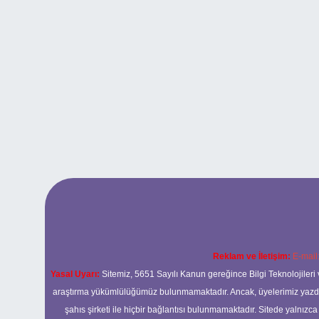
Reklam ve İletişim:
E-mail
Yasal Uyarı:
Sitemiz, 5651 Sayılı Kanun gereğince Bilgi Teknolojileri 
araştırma yükümlülüğümüz bulunmamaktadır. Ancak, üyelerimiz yazdıkla
şahıs şirketi ile hiçbir bağlantısı bulunmamaktadır. Sitede yalnızc