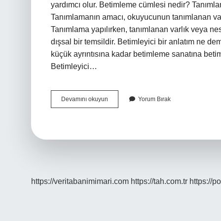
yardımcı olur. Betimleme cümlesi nedir? Tanımlam
Tanımlamanın amacı, okuyucunun tanımlanan var
Tanımlama yapılırken, tanımlanan varlık veya nesne
dışsal bir temsildir. Betimleyici bir anlatım ne de
küçük ayrıntısına kadar betimleme sanatına bet
Betimleyici…
Betimleyici
Devamını okuyun
Yorum Bırak
Ne
Demek
Örnek
https://veritabanimimari.com
https://tah.com.tr
https://p