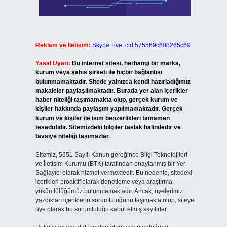
Reklam ve İletişim:
Skype: live:.cid.575569c608265c69
Yasal Uyarı:
Bu internet sitesi, herhangi bir marka,
kurum veya şahıs şirketi ile hiçbir bağlantısı
bulunmamaktadır. Sitede yalnızca kendi hazırladığımız
makaleler paylaşılmaktadır. Burada yer alan içerikler
haber niteliği taşımamakta olup, gerçek kurum ve
kişiler hakkında paylaşım yapılmamaktadır. Gerçek
kurum ve kişiler ile isim benzerlikleri tamamen
tesadüfidir. Sitemizdeki bilgiler taslak halindedir ve
tavsiye niteliği taşımazlar.
Sitemiz, 5651 Sayılı Kanun gereğince Bilgi Teknolojileri
ve İletişim Kurumu (BTK) tarafından onaylanmış bir Yer
Sağlayıcı olarak hizmet vermektedir. Bu nedenle, sitedeki
içerikleri proaktif olarak denetleme veya araştırma
yükümlülüğümüz bulunmamaktadır. Ancak, üyelerimiz
yazdıkları içeriklerin sorumluluğunu taşımakta olup, siteye
üye olarak bu sorumluluğu kabul etmiş sayılırlar.