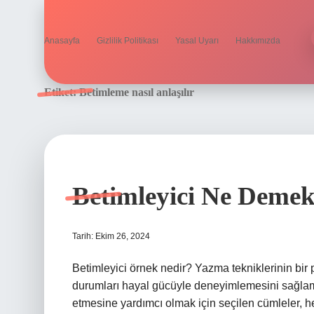
Anasayfa
Gizlilik Politikası
Yasal Uyarı
Hakkımızda
Etiket:
Betimleme nasıl anlaşılır
Betimleyici Ne Deme
Tarih: Ekim 26, 2024
Betimleyici örnek nedir? Yazma tekniklerinin bir pa
durumları hayal gücüyle deneyimlemesini sağlama
etmesine yardımcı olmak için seçilen cümleler, h