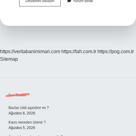
Jel
Devamını okuyun
Yorum Bırak
Time
Nedir
https://veritabanimimari.com
https://tah.com.tr
https://pog.com.tr
Sitemap
Sidebar
Son Yazılar
Bazlar cildi aşındırır mı ?
Ağustos 6, 2026
Kaos nereden izlenir ?
Ağustos 5, 2026