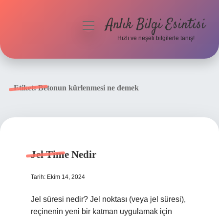
Anlık Bilgi Esintisi
menüyü
aç
Hızlı ve neşeli bilgilerle tanış!
Anasayfa
Gizlilik Politikası
Etiket:
Betonun kürlenmesi ne demek
Yasal Uyarı
Hakkımızda
Jel Time Nedir
Tarih: Ekim 14, 2024
Jel süresi nedir? Jel noktası (veya jel süresi),
reçinenin yeni bir katman uygulamak için