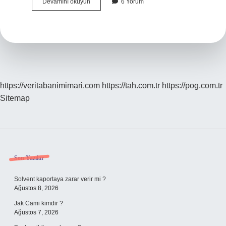
Beyni
Devamını okuyun
6 Yorum
Nasıl
Dinlendirilir
https://veritabanimimari.com
https://tah.com.tr
https://pog.com.tr
Sitemap
Sidebar
Son Yazılar
Solvent kaportaya zarar verir mi ?
Ağustos 8, 2026
Jak Cami kimdir ?
Ağustos 7, 2026