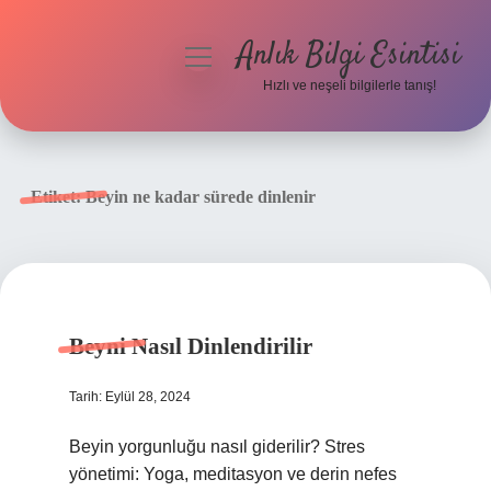
Anlık Bilgi Esintisi
menüyü
aç
Hızlı ve neşeli bilgilerle tanış!
Anasayfa
Gizlilik Politikası
Etiket:
Beyin ne kadar sürede dinlenir
Yasal Uyarı
Hakkımızda
Beyni Nasıl Dinlendirilir
Tarih: Eylül 28, 2024
Beyin yorgunluğu nasıl giderilir? Stres
yönetimi: Yoga, meditasyon ve derin nefes