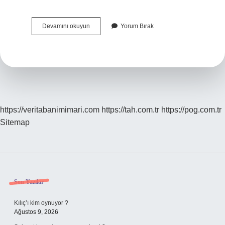
Bilişim
Devamını okuyun
Yorum Bırak
Teknolojileri
Nelerdir
Örnek
https://veritabanimimari.com
https://tah.com.tr
https://pog.com.tr
Sitemap
Sidebar
Son Yazılar
Kılıç’ı kim oynuyor ?
Ağustos 9, 2026