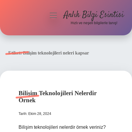
Anlık Bilgi Esintisi
menüyü
aç
Hızlı ve neşeli bilgilerle tanış!
Anasayfa
Gizlilik Politikası
Etiket:
Bilişim teknolojileri neleri kapsar
Yasal Uyarı
Hakkımızda
Bilişim Teknolojileri Nelerdir
Örnek
Tarih: Ekim 28, 2024
Bilişim teknolojileri nelerdir örnek veriniz?