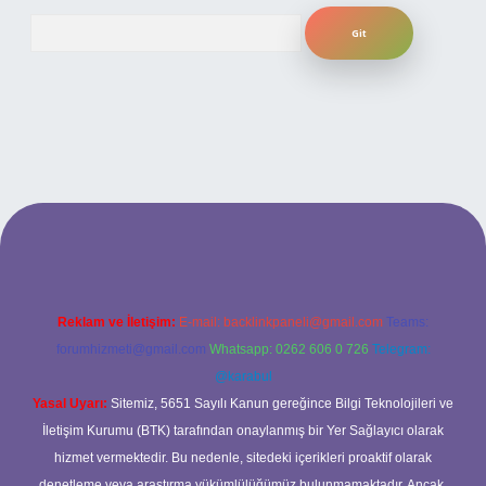
Arama
lbet yeni giriş adresi
Reklam ve İletişim:
E-mail:
backlinkpaneli@gmail.com
Teams:
forumhizmeti@gmail.com
Whatsapp: 0262 606 0 726
Telegram:
@karabul
Yasal Uyarı:
Sitemiz, 5651 Sayılı Kanun gereğince Bilgi Teknolojileri ve
İletişim Kurumu (BTK) tarafından onaylanmış bir Yer Sağlayıcı olarak
hizmet vermektedir. Bu nedenle, sitedeki içerikleri proaktif olarak
denetleme veya araştırma yükümlülüğümüz bulunmamaktadır. Ancak,