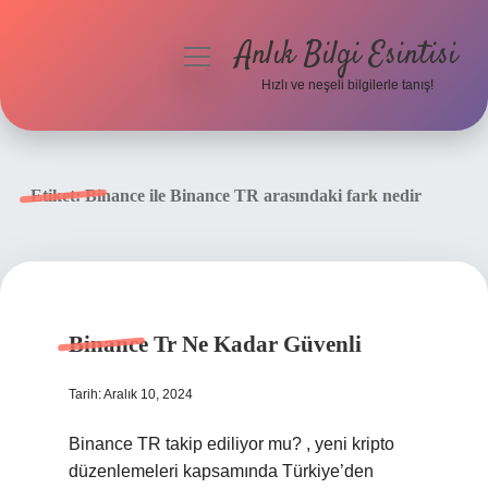
Anlık Bilgi Esintisi
menüyü
aç
Hızlı ve neşeli bilgilerle tanış!
Anasayfa
Gizlilik Politikası
Etiket:
Binance ile Binance TR arasındaki fark nedir
Yasal Uyarı
Hakkımızda
Binance Tr Ne Kadar Güvenli
Tarih: Aralık 10, 2024
Binance TR takip ediliyor mu? , yeni kripto
düzenlemeleri kapsamında Türkiye’den