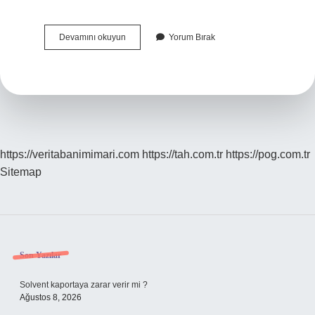
Binance
Devamını okuyun
Yorum Bırak
Tr
Ne
Kadar
Güvenli
https://veritabanimimari.com
https://tah.com.tr
https://pog.com.tr
Sitemap
Sidebar
Son Yazılar
Solvent kaportaya zarar verir mi ?
Ağustos 8, 2026