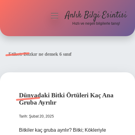
Anlık Bilgi Esintisi
menüyü
aç
Hızlı ve neşeli bilgilerle tanış!
Anasayfa
Gizlilik Politikası
Etiket:
Bozkır ne demek 6 sınıf
Yasal Uyarı
Hakkımızda
Dünyadaki Bitki Örtüleri Kaç Ana
Gruba Ayrılır
Tarih: Şubat 20, 2025
Bitkiler kaç gruba ayrılır? Bitki; Kökleriyle