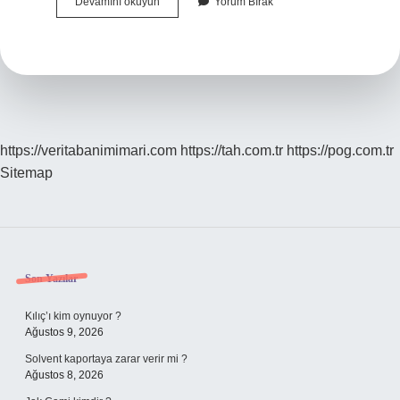
Dünyadaki
Devamını okuyun
Yorum Bırak
Bitki
Örtüleri
Kaç
Ana
Gruba
Ayrılır
https://veritabanimimari.com
https://tah.com.tr
https://pog.com.tr
Sitemap
Sidebar
Son Yazılar
Kılıç’ı kim oynuyor ?
Ağustos 9, 2026
Solvent kaportaya zarar verir mi ?
Ağustos 8, 2026