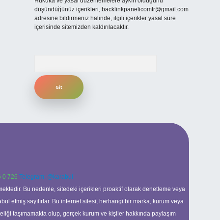
Hukuka ve yasal düzenlemelere aykırı olduğunu
düşündüğünüz içerikleri,
backlinkpanelicomtr@gmail.com
adresine bildirmeniz halinde, ilgili içerikler yasal süre
içerisinde sitemizden kaldırılacaktır.
Arama
 0 726
Telegram: @karabul
ektedir. Bu nedenle, sitedeki içerikleri proaktif olarak denetleme veya
 etmiş sayılırlar. Bu internet sitesi, herhangi bir marka, kurum veya
niteliği taşımamakta olup, gerçek kurum ve kişiler hakkında paylaşım