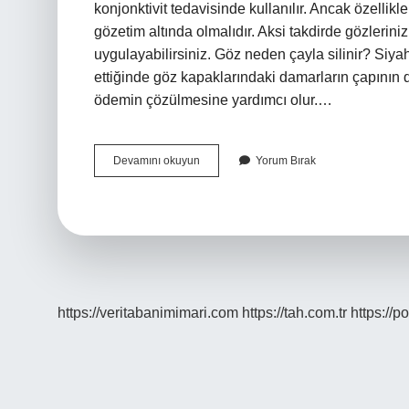
konjonktivit tedavisinde kullanılır. Ancak özellik
gözetim altında olmalıdır. Aksi takdirde gözlerini
uygulayabilirsiniz. Göz neden çayla silinir? Siy
ettiğinde göz kapaklarındaki damarların çapının da
ödemin çözülmesine yardımcı olur.…
Bebeklerin
Devamını okuyun
Yorum Bırak
Gözü
Çayla
Silinir
Mi
https://veritabanimimari.com
https://tah.com.tr
https://p