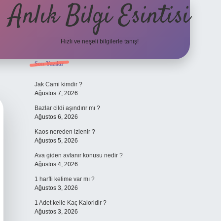
Anlık Bilgi Esintisi
Hızlı ve neşeli bilgilerle tanış!
Sidebar
Son Yazılar
ilbet yeni giriş adresi
Jak Cami kimdir ?
Ağustos 7, 2026
Bazlar cildi aşındırır mı ?
Ağustos 6, 2026
Kaos nereden izlenir ?
Ağustos 5, 2026
Ava giden avlanır konusu nedir ?
Ağustos 4, 2026
1 harfli kelime var mı ?
Ağustos 3, 2026
1 Adet kelle Kaç Kaloridir ?
Ağustos 3, 2026