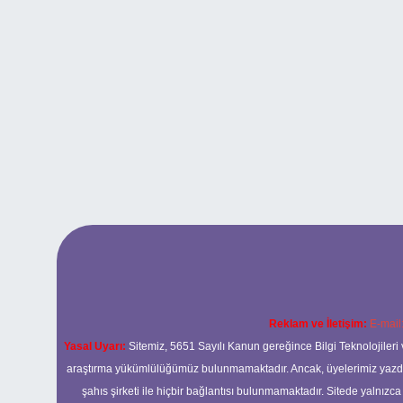
Reklam ve İletişim:
E-mail
Yasal Uyarı:
Sitemiz, 5651 Sayılı Kanun gereğince Bilgi Teknolojileri 
araştırma yükümlülüğümüz bulunmamaktadır. Ancak, üyelerimiz yazdıkla
şahıs şirketi ile hiçbir bağlantısı bulunmamaktadır. Sitede yalnızc