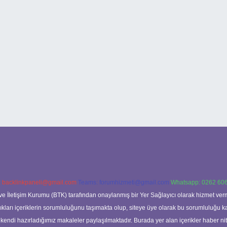
:
backlinkpaneli@gmail.com
Teams:
forumhizmeti@gmail.com
Whatsapp: 0262 606
ve İletişim Kurumu (BTK) tarafından onaylanmış bir Yer Sağlayıcı olarak hizmet verm
rı içeriklerin sorumluluğunu taşımakta olup, siteye üye olarak bu sorumluluğu kabul
a kendi hazırladığımız makaleler paylaşılmaktadır. Burada yer alan içerikler haber 