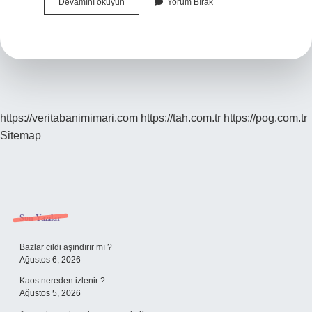
Cc
Devamını okuyun
Yorum Bırak
Kısmına
Ne
Yazılır
https://veritabanimimari.com
https://tah.com.tr
https://pog.com.tr
Sitemap
Sidebar
Son Yazılar
Bazlar cildi aşındırır mı ?
Ağustos 6, 2026
Kaos nereden izlenir ?
Ağustos 5, 2026