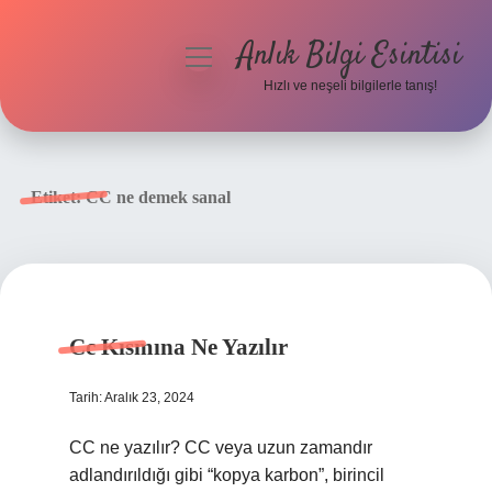
Anlık Bilgi Esintisi
menüyü
aç
Hızlı ve neşeli bilgilerle tanış!
Anasayfa
Gizlilik Politikası
Etiket:
CC ne demek sanal
Yasal Uyarı
Hakkımızda
Cc Kısmına Ne Yazılır
Tarih: Aralık 23, 2024
CC ne yazılır? CC veya uzun zamandır
adlandırıldığı gibi “kopya karbon”, birincil