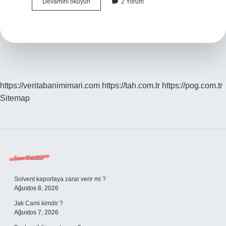
Ceberrut
Devamını okuyun
2 Yorum
Anlami
Nedir
https://veritabanimimari.com
https://tah.com.tr
https://pog.com.tr
Sitemap
Sidebar
Son Yazılar
Solvent kaportaya zarar verir mi ?
Ağustos 8, 2026
Jak Cami kimdir ?
Ağustos 7, 2026