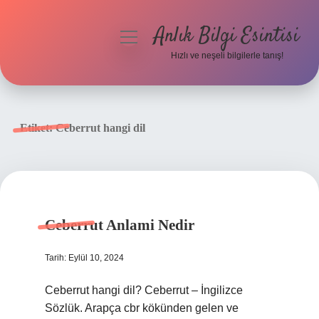
Anlık Bilgi Esintisi
menüyü
aç
Hızlı ve neşeli bilgilerle tanış!
Anasayfa
Gizlilik Politikası
Etiket:
Ceberrut hangi dil
Yasal Uyarı
Hakkımızda
Ceberrut Anlami Nedir
Tarih: Eylül 10, 2024
Ceberrut hangi dil? Ceberrut – İngilizce
Sözlük. Arapça cbr kökünden gelen ve