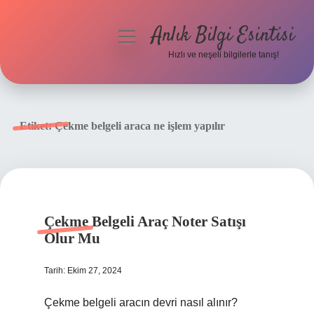
Anlık Bilgi Esintisi
menüyü
aç
Hızlı ve neşeli bilgilerle tanış!
Anasayfa
Gizlilik Politikası
Etiket:
Çekme belgeli araca ne işlem yapılır
Yasal Uyarı
Hakkımızda
Çekme Belgeli Araç Noter Satışı
Olur Mu
Tarih: Ekim 27, 2024
Çekme belgeli aracın devri nasıl alınır?