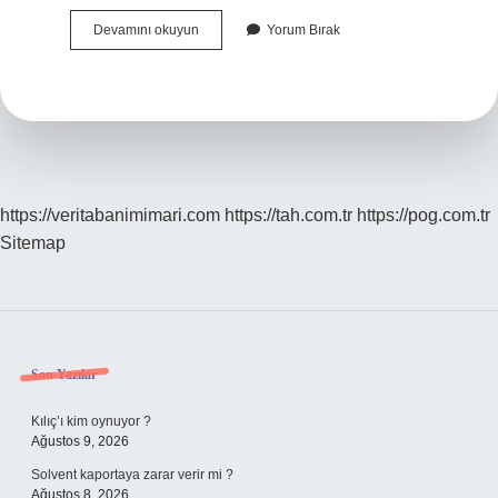
Çekme
Devamını okuyun
Yorum Bırak
Belgeli
Araç
Noter
Satışı
Olur
Mu
https://veritabanimimari.com
https://tah.com.tr
https://pog.com.tr
Sitemap
Sidebar
Son Yazılar
Kılıç’ı kim oynuyor ?
Ağustos 9, 2026
Solvent kaportaya zarar verir mi ?
Ağustos 8, 2026