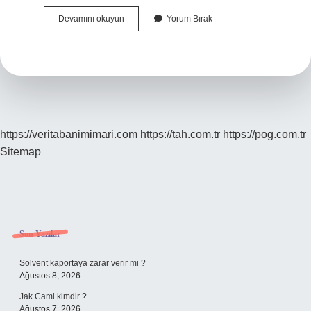
Cennette
Devamını okuyun
Yorum Bırak
Insanların
Ilk
Yiyeceği
Nedir
https://veritabanimimari.com
https://tah.com.tr
https://pog.com.tr
Sitemap
Sidebar
Son Yazılar
Solvent kaportaya zarar verir mi ?
Ağustos 8, 2026
Jak Cami kimdir ?
Ağustos 7, 2026