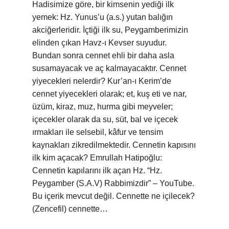
Hadisimize göre, bir kimsenin yediği ilk
yemek: Hz. Yunus’u (a.s.) yutan balığın
akciğerleridir. İçtiği ilk su, Peygamberimizin
elinden çıkan Havz-ı Kevser suyudur.
Bundan sonra cennet ehli bir daha asla
susamayacak ve aç kalmayacaktır. Cennet
yiyecekleri nelerdir? Kur’an-ı Kerim’de
cennet yiyecekleri olarak; et, kuş eti ve nar,
üzüm, kiraz, muz, hurma gibi meyveler;
içecekler olarak da su, süt, bal ve içecek
ırmakları ile selsebil, kâfur ve tensim
kaynakları zikredilmektedir. Cennetin kapısını
ilk kim açacak? Emrullah Hatipoğlu:
Cennetin kapılarını ilk açan Hz. “Hz.
Peygamber (S.A.V) Rabbimizdir” – YouTube.
Bu içerik mevcut değil. Cennette ne içilecek?
(Zencefil) cennette…