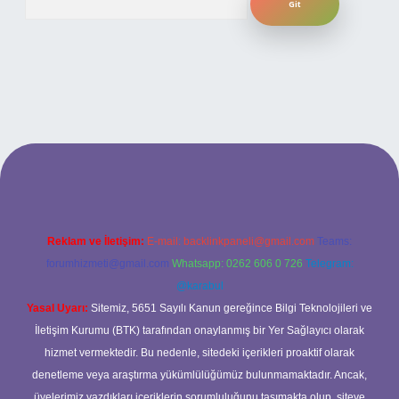
ilbet yeni giriş adresi
Reklam ve İletişim:
E-mail:
backlinkpaneli@gmail.com
Teams:
forumhizmeti@gmail.com
Whatsapp: 0262 606 0 726
Telegram:
@karabul
Yasal Uyarı:
Sitemiz, 5651 Sayılı Kanun gereğince Bilgi Teknolojileri ve
İletişim Kurumu (BTK) tarafından onaylanmış bir Yer Sağlayıcı olarak
hizmet vermektedir. Bu nedenle, sitedeki içerikleri proaktif olarak
denetleme veya araştırma yükümlülüğümüz bulunmamaktadır. Ancak,
üyelerimiz yazdıkları içeriklerin sorumluluğunu taşımakta olup, siteye