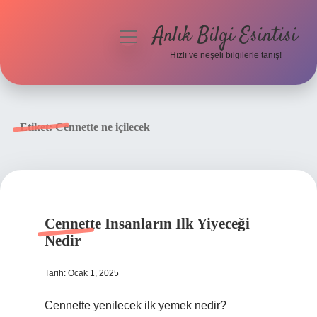
Anlık Bilgi Esintisi
menüyü
aç
Hızlı ve neşeli bilgilerle tanış!
Anasayfa
Gizlilik Politikası
Etiket:
Cennette ne içilecek
Yasal Uyarı
Hakkımızda
Cennette Insanların Ilk Yiyeceği
Nedir
Tarih: Ocak 1, 2025
Cennette yenilecek ilk yemek nedir?