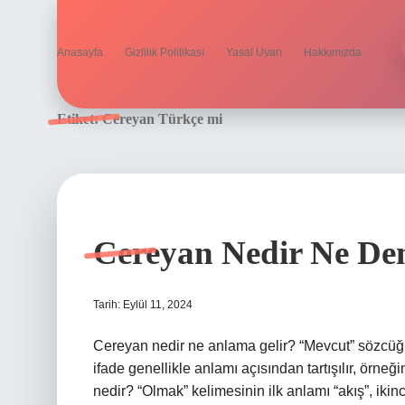
Anasayfa
Gizlilik Politikası
Yasal Uyarı
Hakkımızda
Etiket:
Cereyan Türkçe mi
Cereyan Nedir Ne De
Tarih: Eylül 11, 2024
Cereyan nedir ne anlama gelir? “Mevcut” sözcüğü
ifade genellikle anlamı açısından tartışılır, ör
nedir? “Olmak” kelimesinin ilk anlamı “akış”, ikinc