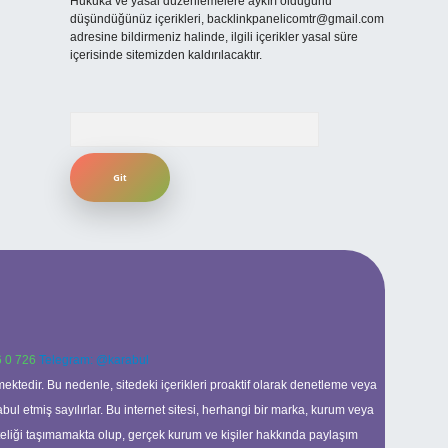
Hukuka ve yasal düzenlemelere aykırı olduğunu
düşündüğünüz içerikleri,
backlinkpanelicomtr@gmail.com
adresine bildirmeniz halinde, ilgili içerikler yasal süre
içerisinde sitemizden kaldırılacaktır.
Arama
 0 726
Telegram: @karabul
ektedir. Bu nedenle, sitedeki içerikleri proaktif olarak denetleme veya
 etmiş sayılırlar. Bu internet sitesi, herhangi bir marka, kurum veya
niteliği taşımamakta olup, gerçek kurum ve kişiler hakkında paylaşım