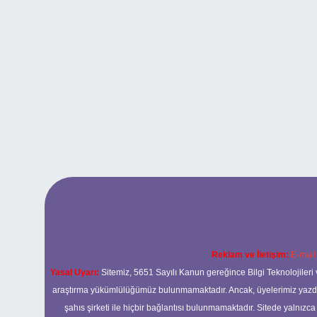
Reklam ve İletişim:
E-mail
Yasal Uyarı:
Sitemiz, 5651 Sayılı Kanun gereğince Bilgi Teknolojileri 
araştırma yükümlülüğümüz bulunmamaktadır. Ancak, üyelerimiz yazdıkla
şahıs şirketi ile hiçbir bağlantısı bulunmamaktadır. Sitede yalnızc