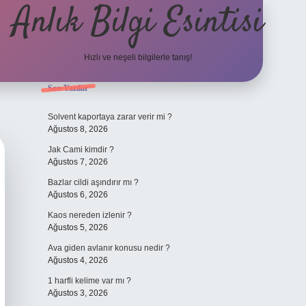
Anlık Bilgi Esintisi
Hızlı ve neşeli bilgilerle tanış!
Sidebar
Son Yazılar
ilbet yeni giriş adresi
Solvent kaportaya zarar verir mi ?
Ağustos 8, 2026
Jak Cami kimdir ?
Ağustos 7, 2026
Bazlar cildi aşındırır mı ?
Ağustos 6, 2026
Kaos nereden izlenir ?
Ağustos 5, 2026
Ava giden avlanır konusu nedir ?
Ağustos 4, 2026
1 harfli kelime var mı ?
Ağustos 3, 2026