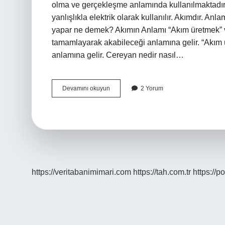
olma ve gerçekleşme anlamında kullanılmaktadır
yanlışlıkla elektrik olarak kullanılır. Akımdır. A
yapar ne demek? Akımın Anlamı “Akım üretmek” vey
tamamlayarak akabileceği anlamına gelir. “Akım üre
anlamına gelir. Cereyan nedir nasıl…
Cereyan
Devamını okuyun
2 Yorum
Nedir
Ne
Demektir
https://veritabanimimari.com
https://tah.com.tr
https://p