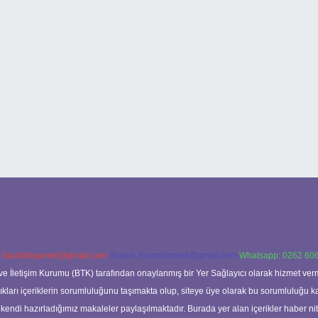
:
backlinkpaneli@gmail.com
Teams:
forumhizmeti@gmail.com
Whatsapp: 0262 606
ve İletişim Kurumu (BTK) tarafından onaylanmış bir Yer Sağlayıcı olarak hizmet verm
rı içeriklerin sorumluluğunu taşımakta olup, siteye üye olarak bu sorumluluğu kabul
a kendi hazırladığımız makaleler paylaşılmaktadır. Burada yer alan içerikler haber 