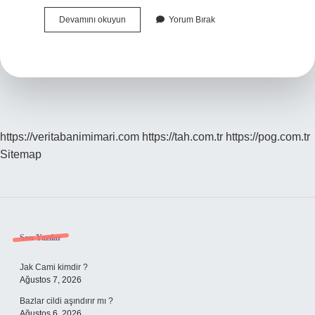
Çevre
Devamını okuyun
Yorum Bırak
Bilimleri
Uzmanına
Ne
Denir
https://veritabanimimari.com
https://tah.com.tr
https://pog.com.tr
Sitemap
Sidebar
Son Yazılar
Jak Cami kimdir ?
Ağustos 7, 2026
Bazlar cildi aşındırır mı ?
Ağustos 6, 2026