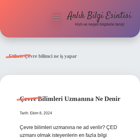
Anlık Bilgi Esintisi
menüyü
aç
Hızlı ve neşeli bilgilerle tanış!
Anasayfa
Gizlilik Politikası
Etiket:
Çevre bilimci ne iş yapar
Yasal Uyarı
Hakkımızda
Çevre Bilimleri Uzmanına Ne Denir
Tarih: Ekim 8, 2024
Çevre bilimleri uzmanına ne ad verilir? ÇED
uzmanı olmak isteyenlerin en fazla bilgi