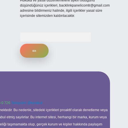
Hukuka ve yasal düzenlemelere aykırı olduğunu
düşündüğünüz içerikleri,
backlinkpanelicomtr@gmail.com
adresine bildirmeniz halinde, ilgili içerikler yasal süre
içerisinde sitemizden kaldırılacaktır.
Arama
 0 726
Telegram: @karabul
ektedir. Bu nedenle, sitedeki içerikleri proaktif olarak denetleme veya
 etmiş sayılırlar. Bu internet sitesi, herhangi bir marka, kurum veya
niteliği taşımamakta olup, gerçek kurum ve kişiler hakkında paylaşım