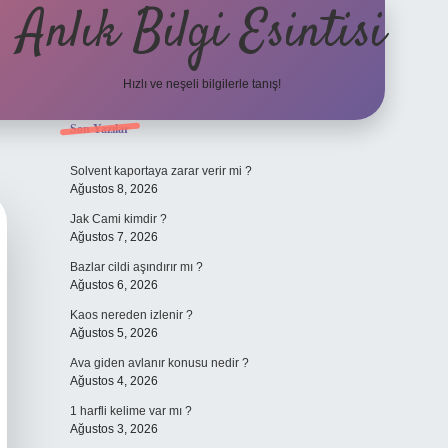
Anlık Bilgi Esintisi
Hızlı ve neşeli bilgilerle tanış!
Sidebar
Son Yazılar
ilbet yeni giriş adresi
Solvent kaportaya zarar verir mi ?
Ağustos 8, 2026
Jak Cami kimdir ?
Ağustos 7, 2026
Bazlar cildi aşındırır mı ?
Ağustos 6, 2026
Kaos nereden izlenir ?
Ağustos 5, 2026
Ava giden avlanır konusu nedir ?
Ağustos 4, 2026
1 harfli kelime var mı ?
Ağustos 3, 2026