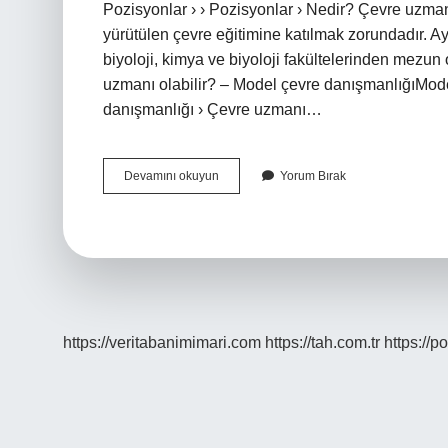
Pozisyonlar › › Pozisyonlar › Nedir? Çevre uzman
yürütülen çevre eğitimine katılmak zorundadır. Ayr
biyoloji, kimya ve biyoloji fakültelerinden mezun 
uzmanı olabilir? – Model çevre danışmanlığıMo
danışmanlığı › Çevre uzmanı…
Çevre
Devamını okuyun
Yorum Bırak
Bilimleri
Uzmanına
Ne
Denir
https://veritabanimimari.com
https://tah.com.tr
https://p