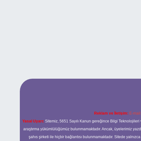
Reklam ve İletişim:
E-mail
Yasal Uyarı:
Sitemiz, 5651 Sayılı Kanun gereğince Bilgi Teknolojileri 
araştırma yükümlülüğümüz bulunmamaktadır. Ancak, üyelerimiz yazdıkla
şahıs şirketi ile hiçbir bağlantısı bulunmamaktadır. Sitede yalnızc