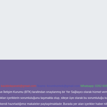
:
backlinkpaneli@gmail.com
Teams:
forumhizmeti@gmail.com
Whatsapp: 0262 606
ve İletişim Kurumu (BTK) tarafından onaylanmış bir Yer Sağlayıcı olarak hizmet verm
rı içeriklerin sorumluluğunu taşımakta olup, siteye üye olarak bu sorumluluğu kabul
a kendi hazırladığımız makaleler paylaşılmaktadır. Burada yer alan içerikler haber 