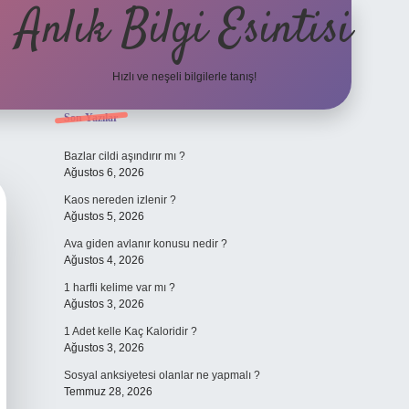
Anlık Bilgi Esintisi
Hızlı ve neşeli bilgilerle tanış!
Sidebar
Son Yazılar
ilbet yeni giriş adresi
Bazlar cildi aşındırır mı ?
Ağustos 6, 2026
Kaos nereden izlenir ?
Ağustos 5, 2026
Ava giden avlanır konusu nedir ?
Ağustos 4, 2026
1 harfli kelime var mı ?
Ağustos 3, 2026
1 Adet kelle Kaç Kaloridir ?
Ağustos 3, 2026
Sosyal anksiyetesi olanlar ne yapmalı ?
Temmuz 28, 2026