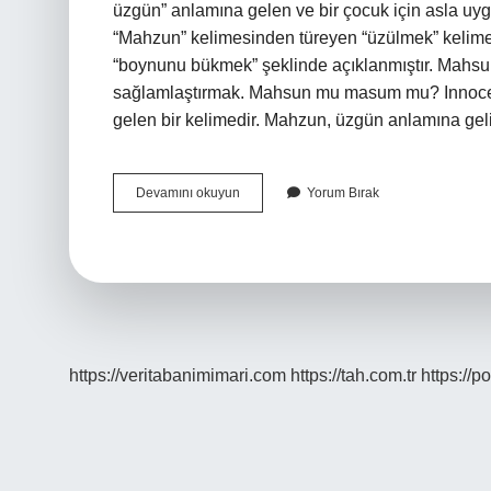
üzgün” anlamına gelen ve bir çocuk için asla u
“Mahzun” kelimesinden türeyen “üzülmek” kelime
“boynunu bükmek” şeklinde açıklanmıştır. Mahs
sağlamlaştırmak. Mahsun mu masum mu? Innoce
gelen bir kelimedir. Mahzun, üzgün anlamına gel
Mahsun
Devamını okuyun
Yorum Bırak
Ne
Demek
Tdk
https://veritabanimimari.com
https://tah.com.tr
https://p