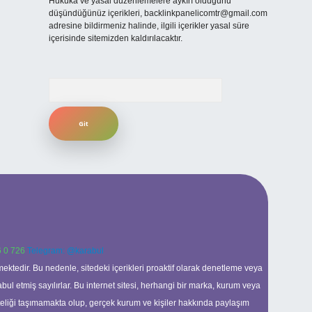
Hukuka ve yasal düzenlemelere aykırı olduğunu
düşündüğünüz içerikleri,
backlinkpanelicomtr@gmail.com
adresine bildirmeniz halinde, ilgili içerikler yasal süre
içerisinde sitemizden kaldırılacaktır.
Arama
 0 726
Telegram: @karabul
ektedir. Bu nedenle, sitedeki içerikleri proaktif olarak denetleme veya
 etmiş sayılırlar. Bu internet sitesi, herhangi bir marka, kurum veya
niteliği taşımamakta olup, gerçek kurum ve kişiler hakkında paylaşım