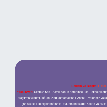
Reklam ve İletişim:
E-mail
Yasal Uyarı:
Sitemiz, 5651 Sayılı Kanun gereğince Bilgi Teknolojileri 
araştırma yükümlülüğümüz bulunmamaktadır. Ancak, üyelerimiz yazdıkla
şahıs şirketi ile hiçbir bağlantısı bulunmamaktadır. Sitede yalnızc