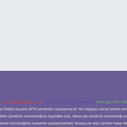
:
backlinkpaneli@gmail.com
Teams:
forumhizmeti@gmail.com
Whatsapp: 0262 606
ve İletişim Kurumu (BTK) tarafından onaylanmış bir Yer Sağlayıcı olarak hizmet verm
rı içeriklerin sorumluluğunu taşımakta olup, siteye üye olarak bu sorumluluğu kabul
a kendi hazırladığımız makaleler paylaşılmaktadır. Burada yer alan içerikler haber 