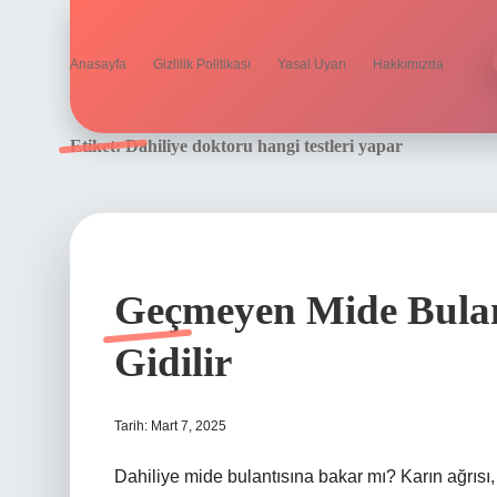
Anasayfa
Gizlilik Politikası
Yasal Uyarı
Hakkımızda
Etiket:
Dahiliye doktoru hangi testleri yapar
Geçmeyen Mide Bulan
Gidilir
Tarih: Mart 7, 2025
Dahiliye mide bulantısına bakar mı? Karın ağrısı, ş