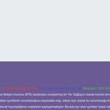
:
backlinkpaneli@gmail.com
Teams:
forumhizmeti@gmail.com
Whatsapp: 0262 606
ve İletişim Kurumu (BTK) tarafından onaylanmış bir Yer Sağlayıcı olarak hizmet verm
rı içeriklerin sorumluluğunu taşımakta olup, siteye üye olarak bu sorumluluğu kabul
a kendi hazırladığımız makaleler paylaşılmaktadır. Burada yer alan içerikler haber 