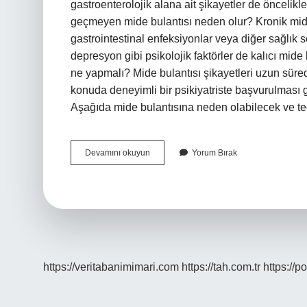
gastroenterolojik alana ait şikayetler de öncelikl
geçmeyen mide bulantısı neden olur? Kronik mide bu
gastrointestinal enfeksiyonlar veya diğer sağlık s
depresyon gibi psikolojik faktörler de kalıcı mide
ne yapmalı? Mide bulantısı şikayetleri uzun sür
konuda deneyimli bir psikiyatriste başvurulması ger
Aşağıda mide bulantısına neden olabilecek ve t
Geçmeyen
Devamını okuyun
Yorum Bırak
Mide
Bulantısı
Için
Hangi
Doktora
Gidilir
https://veritabanimimari.com
https://tah.com.tr
https://p