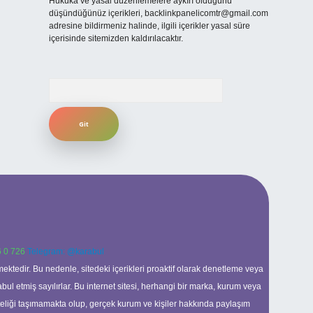
Hukuka ve yasal düzenlemelere aykırı olduğunu
düşündüğünüz içerikleri,
backlinkpanelicomtr@gmail.com
adresine bildirmeniz halinde, ilgili içerikler yasal süre
içerisinde sitemizden kaldırılacaktır.
Arama
 0 726
Telegram: @karabul
ektedir. Bu nedenle, sitedeki içerikleri proaktif olarak denetleme veya
 etmiş sayılırlar. Bu internet sitesi, herhangi bir marka, kurum veya
niteliği taşımamakta olup, gerçek kurum ve kişiler hakkında paylaşım