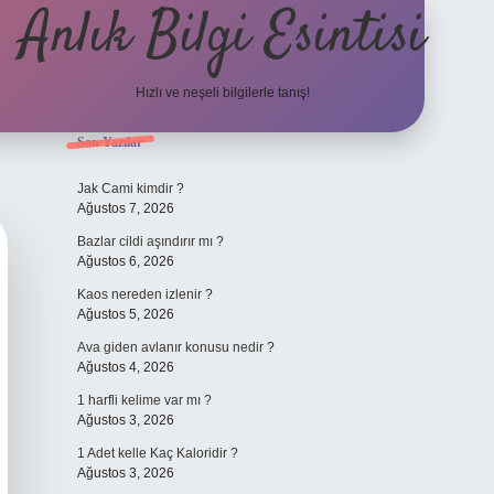
Anlık Bilgi Esintisi
Hızlı ve neşeli bilgilerle tanış!
Sidebar
Son Yazılar
ilbet yeni giriş adresi
Jak Cami kimdir ?
Ağustos 7, 2026
Bazlar cildi aşındırır mı ?
Ağustos 6, 2026
Kaos nereden izlenir ?
Ağustos 5, 2026
Ava giden avlanır konusu nedir ?
Ağustos 4, 2026
1 harfli kelime var mı ?
Ağustos 3, 2026
1 Adet kelle Kaç Kaloridir ?
Ağustos 3, 2026