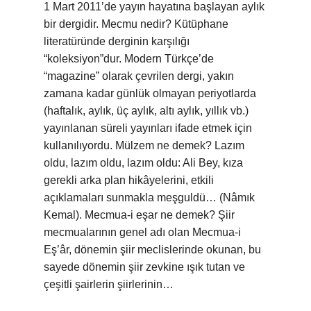
1 Mart 2011’de yayın hayatına başlayan aylık
bir dergidir. Mecmu nedir? Kütüphane
literatüründe derginin karşılığı
“koleksiyon”dur. Modern Türkçe’de
“magazine” olarak çevrilen dergi, yakın
zamana kadar günlük olmayan periyotlarda
(haftalık, aylık, üç aylık, altı aylık, yıllık vb.)
yayınlanan süreli yayınları ifade etmek için
kullanılıyordu. Mülzem ne demek? Lazım
oldu, lazım oldu, lazım oldu: Ali Bey, kıza
gerekli arka plan hikâyelerini, etkili
açıklamaları sunmakla meşguldü… (Nâmık
Kemal). Mecmua-i eşar ne demek? Şiir
mecmualarının genel adı olan Mecmua-i
Eş’âr, dönemin şiir meclislerinde okunan, bu
sayede dönemin şiir zevkine ışık tutan ve
çeşitli şairlerin şiirlerinin…