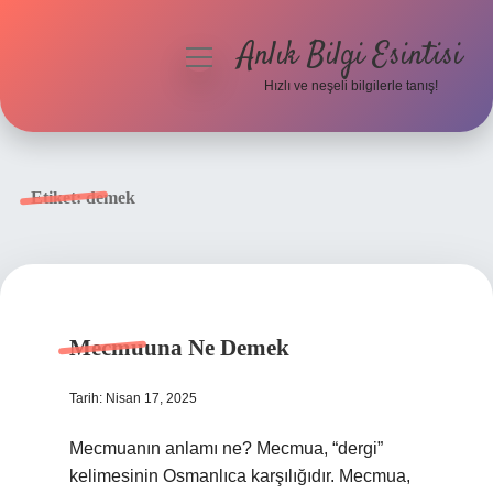
Anlık Bilgi Esintisi
menüyü
aç
Hızlı ve neşeli bilgilerle tanış!
Anasayfa
Gizlilik Politikası
Etiket:
demek
Yasal Uyarı
Hakkımızda
Mecmuuna Ne Demek
Tarih: Nisan 17, 2025
Mecmuanın anlamı ne? Mecmua, “dergi”
kelimesinin Osmanlıca karşılığıdır. Mecmua,