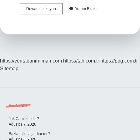
Mecmuuna
Devamını okuyun
Yorum Bırak
Ne
Demek
https://veritabanimimari.com
https://tah.com.tr
https://pog.com.tr
Sitemap
Sidebar
Son Yazılar
Jak Cami kimdir ?
Ağustos 7, 2026
Bazlar cildi aşındırır mı ?
Ağustos 6, 2026