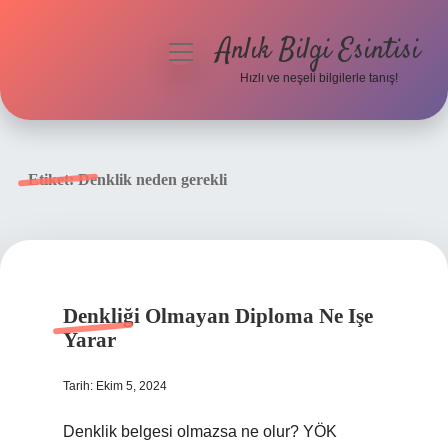
Anlık Bilgi Esintisi
menüyü
aç
Hızlı ve neşeli bilgilerle tanış!
Anasayfa
Gizlilik Politikası
Etiket:
Denklik neden gerekli
Yasal Uyarı
Hakkımızda
Denkliği Olmayan Diploma Ne Işe
Yarar
Tarih: Ekim 5, 2024
Denklik belgesi olmazsa ne olur? YÖK