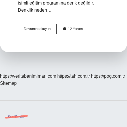
isimli eğitim programına denk değildir.
Denklik neden…
Denkliği
Devamını okuyun
12 Yorum
Olmayan
Diploma
Ne
Işe
Yarar
https://veritabanimimari.com
https://tah.com.tr
https://pog.com.tr
Sitemap
Sidebar
Son Yazılar