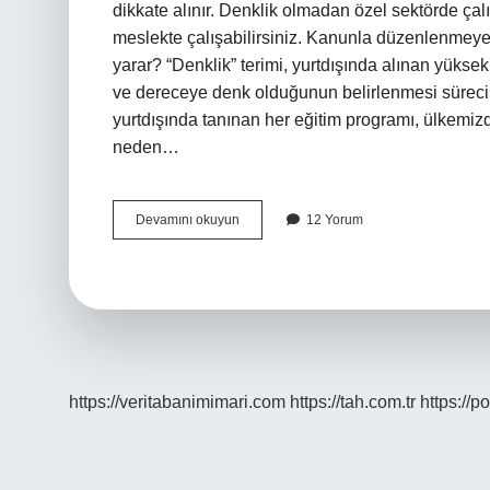
dikkate alınır. Denklik olmadan özel sektörde ç
meslekte çalışabilirsiniz. Kanunla düzenlenmey
yarar? “Denklik” terimi, yurtdışında alınan yüks
ve dereceye denk olduğunun belirlenmesi sürecini
yurtdışında tanınan her eğitim programı, ülkemizd
neden…
Denkliği
Devamını okuyun
12 Yorum
Olmayan
Diploma
Ne
Işe
Yarar
https://veritabanimimari.com
https://tah.com.tr
https://p