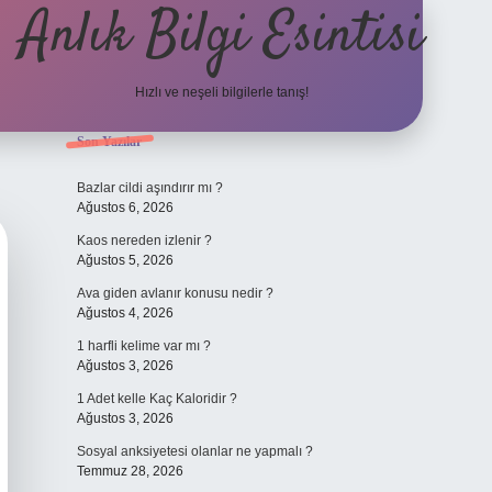
Anlık Bilgi Esintisi
Hızlı ve neşeli bilgilerle tanış!
Sidebar
Son Yazılar
ilbet yeni giriş adresi
Bazlar cildi aşındırır mı ?
Ağustos 6, 2026
Kaos nereden izlenir ?
Ağustos 5, 2026
Ava giden avlanır konusu nedir ?
Ağustos 4, 2026
1 harfli kelime var mı ?
Ağustos 3, 2026
1 Adet kelle Kaç Kaloridir ?
Ağustos 3, 2026
Sosyal anksiyetesi olanlar ne yapmalı ?
Temmuz 28, 2026