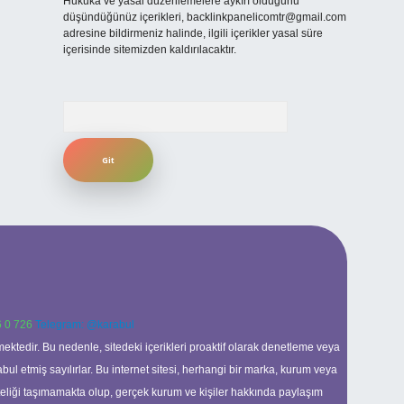
Hukuka ve yasal düzenlemelere aykırı olduğunu
düşündüğünüz içerikleri,
backlinkpanelicomtr@gmail.com
adresine bildirmeniz halinde, ilgili içerikler yasal süre
içerisinde sitemizden kaldırılacaktır.
Arama
 0 726
Telegram: @karabul
ektedir. Bu nedenle, sitedeki içerikleri proaktif olarak denetleme veya
 etmiş sayılırlar. Bu internet sitesi, herhangi bir marka, kurum veya
niteliği taşımamakta olup, gerçek kurum ve kişiler hakkında paylaşım