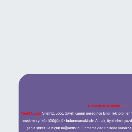
Reklam ve İletişim:
E-mail
Yasal Uyarı:
Sitemiz, 5651 Sayılı Kanun gereğince Bilgi Teknolojileri 
araştırma yükümlülüğümüz bulunmamaktadır. Ancak, üyelerimiz yazdıkla
şahıs şirketi ile hiçbir bağlantısı bulunmamaktadır. Sitede yalnızc