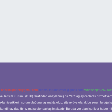
:
backlinkpaneli@gmail.com
Teams:
forumhizmeti@gmail.com
Whatsapp: 0262 606
ve İletişim Kurumu (BTK) tarafından onaylanmış bir Yer Sağlayıcı olarak hizmet verm
rı içeriklerin sorumluluğunu taşımakta olup, siteye üye olarak bu sorumluluğu kabul
a kendi hazırladığımız makaleler paylaşılmaktadır. Burada yer alan içerikler haber 