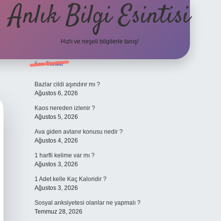
Anlık Bilgi Esintisi
Hızlı ve neşeli bilgilerle tanış!
Sidebar
Son Yazılar
ilbet yeni giriş adresi
Bazlar cildi aşındırır mı ?
Ağustos 6, 2026
Kaos nereden izlenir ?
Ağustos 5, 2026
Ava giden avlanır konusu nedir ?
Ağustos 4, 2026
1 harfli kelime var mı ?
Ağustos 3, 2026
1 Adet kelle Kaç Kaloridir ?
Ağustos 3, 2026
Sosyal anksiyetesi olanlar ne yapmalı ?
Temmuz 28, 2026