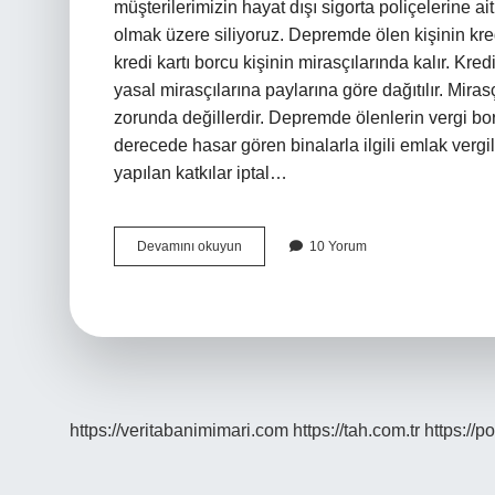
müşterilerimizin hayat dışı sigorta poliçelerine ait
olmak üzere siliyoruz. Depremde ölen kişinin kred
kredi kartı borcu kişinin mirasçılarında kalır. Kre
yasal mirasçılarına paylarına göre dağıtılır. Mir
zorunda değillerdir. Depremde ölenlerin vergi bo
derecede hasar gören binalarla ilgili emlak vergile
yapılan katkılar iptal…
Depremde
Devamını okuyun
10 Yorum
Vefat
Edenlerin
Borçları
Siliniyor
Mu
https://veritabanimimari.com
https://tah.com.tr
https://p