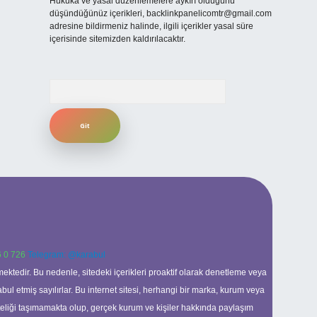
Hukuka ve yasal düzenlemelere aykırı olduğunu
düşündüğünüz içerikleri,
backlinkpanelicomtr@gmail.com
adresine bildirmeniz halinde, ilgili içerikler yasal süre
içerisinde sitemizden kaldırılacaktır.
Arama
 0 726
Telegram: @karabul
ektedir. Bu nedenle, sitedeki içerikleri proaktif olarak denetleme veya
 etmiş sayılırlar. Bu internet sitesi, herhangi bir marka, kurum veya
niteliği taşımamakta olup, gerçek kurum ve kişiler hakkında paylaşım