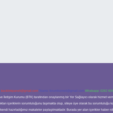
:
backlinkpaneli@gmail.com
Teams:
forumhizmeti@gmail.com
Whatsapp: 0262 606
ve İletişim Kurumu (BTK) tarafından onaylanmış bir Yer Sağlayıcı olarak hizmet verm
rı içeriklerin sorumluluğunu taşımakta olup, siteye üye olarak bu sorumluluğu kabul
a kendi hazırladığımız makaleler paylaşılmaktadır. Burada yer alan içerikler haber 