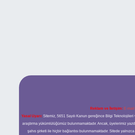
Reklam ve İletişim:
E-mail
Yasal Uyarı:
Sitemiz, 5651 Sayılı Kanun gereğince Bilgi Teknolojileri 
araştırma yükümlülüğümüz bulunmamaktadır. Ancak, üyelerimiz yazdıkla
şahıs şirketi ile hiçbir bağlantısı bulunmamaktadır. Sitede yalnızc