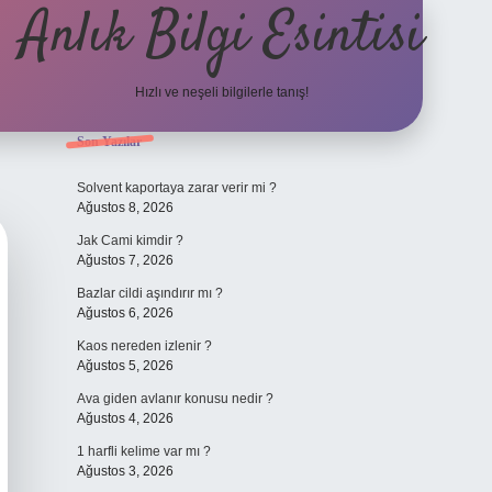
Anlık Bilgi Esintisi
Hızlı ve neşeli bilgilerle tanış!
Sidebar
Son Yazılar
ilbet yeni giriş adresi
Solvent kaportaya zarar verir mi ?
Ağustos 8, 2026
Jak Cami kimdir ?
Ağustos 7, 2026
Bazlar cildi aşındırır mı ?
Ağustos 6, 2026
Kaos nereden izlenir ?
Ağustos 5, 2026
Ava giden avlanır konusu nedir ?
Ağustos 4, 2026
1 harfli kelime var mı ?
Ağustos 3, 2026