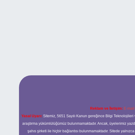
Reklam ve İletişim:
E-mail
Yasal Uyarı:
Sitemiz, 5651 Sayılı Kanun gereğince Bilgi Teknolojileri 
araştırma yükümlülüğümüz bulunmamaktadır. Ancak, üyelerimiz yazdıkla
şahıs şirketi ile hiçbir bağlantısı bulunmamaktadır. Sitede yalnızc