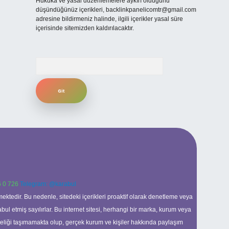
Hukuka ve yasal düzenlemelere aykırı olduğunu
düşündüğünüz içerikleri,
backlinkpanelicomtr@gmail.com
adresine bildirmeniz halinde, ilgili içerikler yasal süre
içerisinde sitemizden kaldırılacaktır.
Arama
 0 726
Telegram: @karabul
ektedir. Bu nedenle, sitedeki içerikleri proaktif olarak denetleme veya
 etmiş sayılırlar. Bu internet sitesi, herhangi bir marka, kurum veya
niteliği taşımamakta olup, gerçek kurum ve kişiler hakkında paylaşım