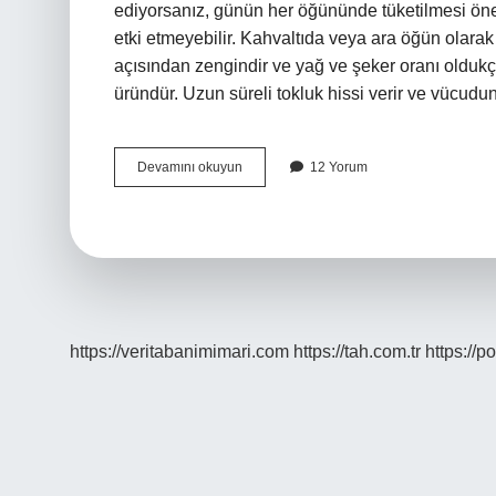
ediyorsanız, günün her öğününde tüketilmesi öner
etki etmeyebilir. Kahvaltıda veya ara öğün olarak te
açısından zengindir ve yağ ve şeker oranı oldukça 
üründür. Uzun süreli tokluk hissi verir ve vücud
Yulaf
Devamını okuyun
12 Yorum
Bar
Diyette
Yenir
Mi
https://veritabanimimari.com
https://tah.com.tr
https://p