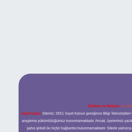
Reklam ve İletişim:
E-mail
Yasal Uyarı:
Sitemiz, 5651 Sayılı Kanun gereğince Bilgi Teknolojileri 
araştırma yükümlülüğümüz bulunmamaktadır. Ancak, üyelerimiz yazdıkla
şahıs şirketi ile hiçbir bağlantısı bulunmamaktadır. Sitede yalnızc