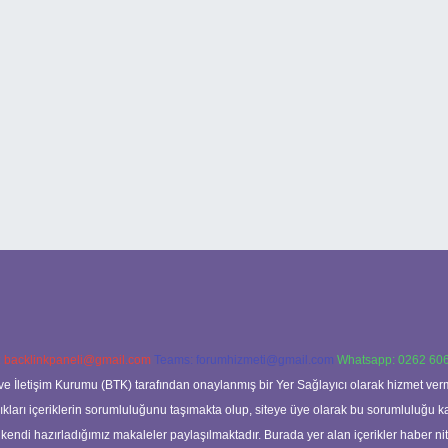
:
backlinkpaneli@gmail.com
Teams:
forumhizmeti@gmail.com
Whatsapp: 0262 606
ve İletişim Kurumu (BTK) tarafından onaylanmış bir Yer Sağlayıcı olarak hizmet verm
rı içeriklerin sorumluluğunu taşımakta olup, siteye üye olarak bu sorumluluğu kabul
a kendi hazırladığımız makaleler paylaşılmaktadır. Burada yer alan içerikler haber 