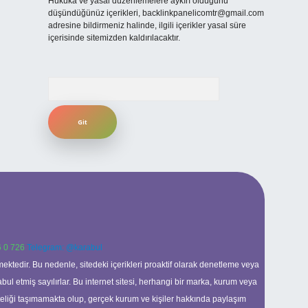
Hukuka ve yasal düzenlemelere aykırı olduğunu
düşündüğünüz içerikleri,
backlinkpanelicomtr@gmail.com
adresine bildirmeniz halinde, ilgili içerikler yasal süre
içerisinde sitemizden kaldırılacaktır.
Arama
 0 726
Telegram: @karabul
ektedir. Bu nedenle, sitedeki içerikleri proaktif olarak denetleme veya
 etmiş sayılırlar. Bu internet sitesi, herhangi bir marka, kurum veya
niteliği taşımamakta olup, gerçek kurum ve kişiler hakkında paylaşım