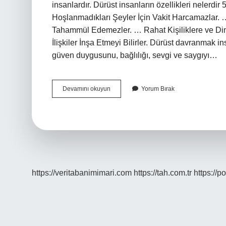
insanlardır. Dürüst insanların özellikleri nelerd
Hoşlanmadıkları Şeyler İçin Vakit Harcamazlar
Tahammül Edemezler. … Rahat Kişiliklere ve Ding
İlişkiler İnşa Etmeyi Bilirler. Dürüst davranmak
güven duygusunu, bağlılığı, sevgi ve saygıyı…
Dürüst
Devamını okuyun
Yorum Bırak
Bir
Insan
Nasıl
Olunur
https://veritabanimimari.com
https://tah.com.tr
https://p