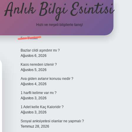
Anlık Bilgi Esintisi
Hızlı ve neşeli bilgilerle tanış!
Sidebar
Son Yazılar
ilbet yeni giriş adresi
Bazlar cildi aşındırır mı ?
Ağustos 6, 2026
Kaos nereden izlenir ?
Ağustos 5, 2026
Ava giden avlanır konusu nedir ?
Ağustos 4, 2026
1 harfli kelime var mı ?
Ağustos 3, 2026
1 Adet kelle Kaç Kaloridir ?
Ağustos 3, 2026
Sosyal anksiyetesi olanlar ne yapmalı ?
Temmuz 28, 2026