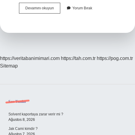
Düşünce
Devamını okuyun
Yorum Bırak
Bozukluğu
Tedavisi
Ne
Kadar
Sürer
https://veritabanimimari.com
https://tah.com.tr
https://pog.com.tr
Sitemap
Sidebar
Son Yazılar
Solvent kaportaya zarar verir mi ?
Ağustos 8, 2026
Jak Cami kimdir ?
Ağustos 7, 2026