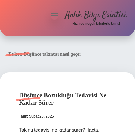
Anlık Bilgi Esintisi
menüyü
aç
Hızlı ve neşeli bilgilerle tanış!
Anasayfa
Gizlilik Politikası
Etiket:
Düşünce takıntısı nasıl geçer
Yasal Uyarı
Hakkımızda
Düşünce Bozukluğu Tedavisi Ne
Kadar Sürer
Tarih: Şubat 26, 2025
Takıntı tedavisi ne kadar sürer? İlaçta,