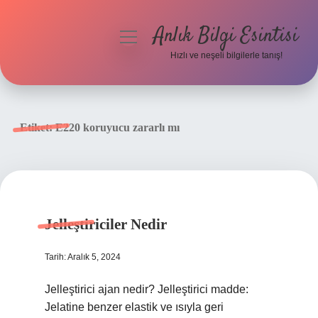
Anlık Bilgi Esintisi
menüyü
aç
Hızlı ve neşeli bilgilerle tanış!
Anasayfa
Gizlilik Politikası
Etiket:
E220 koruyucu zararlı mı
Yasal Uyarı
Hakkımızda
Jelleştiriciler Nedir
Tarih: Aralık 5, 2024
Jelleştirici ajan nedir? Jelleştirici madde:
Jelatine benzer elastik ve ısıyla geri