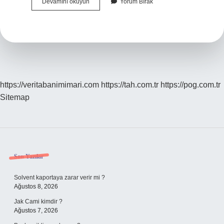
Jelleştiriciler
Devamını okuyun
Yorum Bırak
Nedir
https://veritabanimimari.com
https://tah.com.tr
https://pog.com.tr
Sitemap
Sidebar
Son Yazılar
Solvent kaportaya zarar verir mi ?
Ağustos 8, 2026
Jak Cami kimdir ?
Ağustos 7, 2026