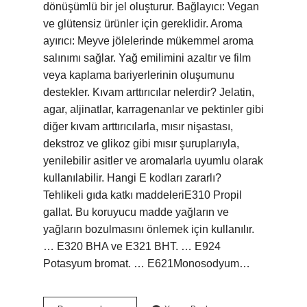
dönüşümlü bir jel oluşturur. Bağlayıcı: Vegan
ve glütensiz ürünler için gereklidir. Aroma
ayırıcı: Meyve jölelerinde mükemmel aroma
salınımı sağlar. Yağ emilimini azaltır ve film
veya kaplama bariyerlerinin oluşumunu
destekler. Kıvam arttırıcılar nelerdir? Jelatin,
agar, aljinatlar, karragenanlar ve pektinler gibi
diğer kıvam arttırıcılarla, mısır nişastası,
dekstroz ve glikoz gibi mısır şuruplarıyla,
yenilebilir asitler ve aromalarla uyumlu olarak
kullanılabilir. Hangi E kodları zararlı?
Tehlikeli gıda katkı maddeleriE310 Propil
gallat. Bu koruyucu madde yağların ve
yağların bozulmasını önlemek için kullanılır.
… E320 BHA ve E321 BHT. … E924
Potasyum bromat. … E621Monosodyum…